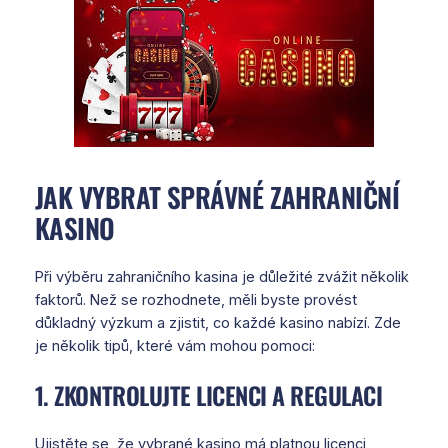
JAK VYBRAT SPRÁVNÉ ZAHRANIČNÍ
KASINO
Při výběru zahraničního kasina je důležité zvážit několik
faktorů. Než se rozhodnete, měli byste provést
důkladný výzkum a zjistit, co každé kasino nabízí. Zde
je několik tipů, které vám mohou pomoci:
1. ZKONTROLUJTE LICENCI A REGULACI
Ujistěte se, že vybrané kasino má platnou licenci