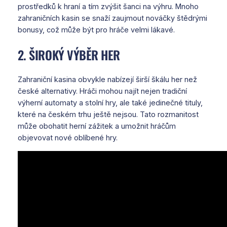
prostředků k hraní a tím zvýšit šanci na výhru. Mnoho
zahraničních kasin se snaží zaujmout nováčky štědrými
bonusy, což může být pro hráče velmi lákavé.
2. ŠIROKÝ VÝBĚR HER
Zahraniční kasina obvykle nabízejí širší škálu her než
české alternativy. Hráči mohou najít nejen tradiční
výherní automaty a stolní hry, ale také jedinečné tituly,
které na českém trhu ještě nejsou. Tato rozmanitost
může obohatit herní zážitek a umožnit hráčům
objevovat nové oblíbené hry.