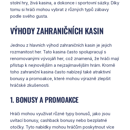
stolní hry, živá kasina, a dokonce i sportovní sázky. Díky
tomu si hráči mohou vybrat z různých typů zábavy
podle svého gusta.
VÝHODY ZAHRANIČNÍCH KASIN
Jednou z hlavních výhod zahraničních kasin je jejich
rozmanitost her. Tato kasina často spolupracují s
renomovanými vývojáři her, což znamená, že hráči mají
přístup k nejnovějším a nejzajímavějším hrám. Kromě
toho zahraniční kasina často nabízejí také atraktivní
bonusy a promoakce, které mohou výrazně zlepšit
hráčské zkušenosti.
1. BONUSY A PROMOAKCE
Hráči mohou využívat různé typy bonusů, jako jsou
uvítací bonusy, cashback bonusy nebo bezplatné
otočky. Tyto nabídky mohou hráčům poskytnout více