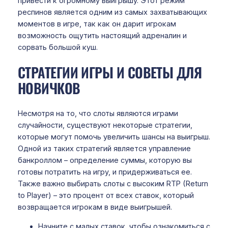
привести к огромному выигрышу. Этот режим
респинов является одним из самых захватывающих
моментов в игре, так как он дарит игрокам
возможность ощутить настоящий адреналин и
сорвать большой куш.
СТРАТЕГИИ ИГРЫ И СОВЕТЫ ДЛЯ
НОВИЧКОВ
Несмотря на то, что слоты являются играми
случайности, существуют некоторые стратегии,
которые могут помочь увеличить шансы на выигрыш.
Одной из таких стратегий является управление
банкроллом – определение суммы, которую вы
готовы потратить на игру, и придерживаться ее.
Также важно выбирать слоты с высоким RTP (Return
to Player) – это процент от всех ставок, который
возвращается игрокам в виде выигрышей.
Начните с малых ставок, чтобы ознакомиться с