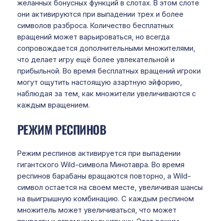
желанных бонусных функций в слотах. В этом слоте
они активируются при выпадении трех и более
символов разброса. Количество бесплатных
вращений может варьироваться, но всегда
сопровождается дополнительными множителями,
что делает игру ещё более увлекательной и
прибыльной. Во время бесплатных вращений игроки
могут ощутить настоящую азартную эйфорию,
наблюдая за тем, как множители увеличиваются с
каждым вращением.
РЕЖИМ РЕСПИНОВ
Режим респинов активируется при выпадении
гигантского Wild-символа Минотавра. Во время
респинов барабаны вращаются повторно, а Wild-
символ остается на своем месте, увеличивая шансы
на выигрышную комбинацию. С каждым респином
множитель может увеличиваться, что может