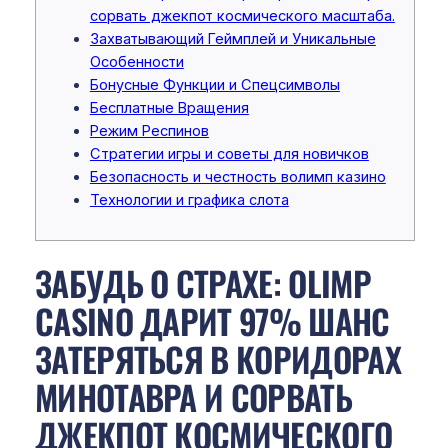
сорвать джекпот космического масштаба.
Захватывающий Геймплей и Уникальные
Особенности
Бонусные Функции и Спецсимволы
Бесплатные Вращения
Режим Респинов
Стратегии игры и советы для новичков
Безопасность и честность волимп казино
Технологии и графика слота
ЗАБУДЬ О СТРАХЕ: OLIMP
CASINO ДАРИТ 97% ШАНС
ЗАТЕРЯТЬСЯ В КОРИДОРАХ
МИНОТАВРА И СОРВАТЬ
ДЖЕКПОТ КОСМИЧЕСКОГО