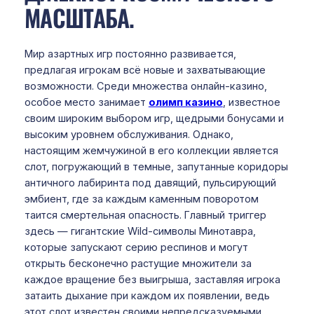
МАСШТАБА.
Мир азартных игр постоянно развивается,
предлагая игрокам всё новые и захватывающие
возможности. Среди множества онлайн-казино,
особое место занимает
олимп казино
, известное
своим широким выбором игр, щедрыми бонусами и
высоким уровнем обслуживания. Однако,
настоящим жемчужиной в его коллекции является
слот, погружающий в темные, запутанные коридоры
античного лабиринта под давящий, пульсирующий
эмбиент, где за каждым каменным поворотом
таится смертельная опасность. Главный триггер
здесь — гигантские Wild-символы Минотавра,
которые запускают серию респинов и могут
открыть бесконечно растущие множители за
каждое вращение без выигрыша, заставляя игрока
затаить дыхание при каждом их появлении, ведь
этот слот известен своими непредсказуемыми