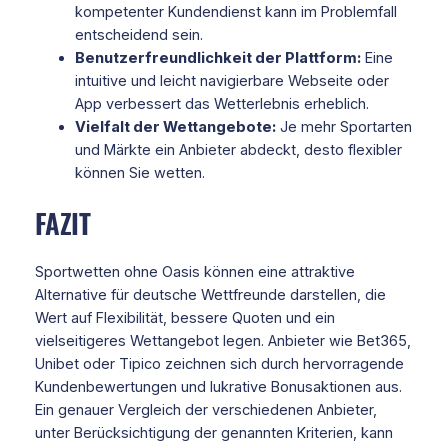
kompetenter Kundendienst kann im Problemfall
entscheidend sein.
Benutzerfreundlichkeit der Plattform:
Eine
intuitive und leicht navigierbare Webseite oder
App verbessert das Wetterlebnis erheblich.
Vielfalt der Wettangebote:
Je mehr Sportarten
und Märkte ein Anbieter abdeckt, desto flexibler
können Sie wetten.
FAZIT
Sportwetten ohne Oasis können eine attraktive
Alternative für deutsche Wettfreunde darstellen, die
Wert auf Flexibilität, bessere Quoten und ein
vielseitigeres Wettangebot legen. Anbieter wie Bet365,
Unibet oder Tipico zeichnen sich durch hervorragende
Kundenbewertungen und lukrative Bonusaktionen aus.
Ein genauer Vergleich der verschiedenen Anbieter,
unter Berücksichtigung der genannten Kriterien, kann