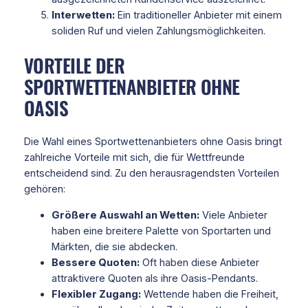
Interwetten:
Ein traditioneller Anbieter mit einem
soliden Ruf und vielen Zahlungsmöglichkeiten.
VORTEILE DER
SPORTWETTENANBIETER OHNE
OASIS
Die Wahl eines Sportwettenanbieters ohne Oasis bringt
zahlreiche Vorteile mit sich, die für Wettfreunde
entscheidend sind. Zu den herausragendsten Vorteilen
gehören:
Größere Auswahl an Wetten:
Viele Anbieter
haben eine breitere Palette von Sportarten und
Märkten, die sie abdecken.
Bessere Quoten:
Oft haben diese Anbieter
attraktivere Quoten als ihre Oasis-Pendants.
Flexibler Zugang:
Wettende haben die Freiheit,