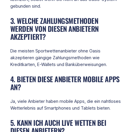
gebunden sind.
3. WELCHE ZAHLUNGSMETHODEN
WERDEN VON DIESEN ANBIETERN
AKZEPTIERT?
Die meisten Sportwettenanbieter ohne Oasis
akzeptieren gängige Zahlungsmethoden wie
Kreditkarten, E-Wallets und Banküberweisungen.
4. BIETEN DIESE ANBIETER MOBILE APPS
AN?
Ja, viele Anbieter haben mobile Apps, die ein nahtloses
Wetterlebnis auf Smartphones und Tablets bieten.
5. KANN ICH AUCH LIVE WETTEN BEI
DIESEN ANBIETERN?