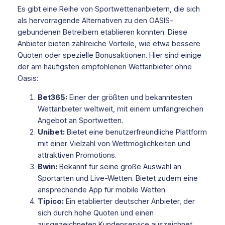
Es gibt eine Reihe von Sportwettenanbietern, die sich
als hervorragende Alternativen zu den OASIS-
gebundenen Betreibern etablieren konnten. Diese
Anbieter bieten zahlreiche Vorteile, wie etwa bessere
Quoten oder spezielle Bonusaktionen. Hier sind einige
der am häufigsten empfohlenen Wettanbieter ohne
Oasis:
Bet365:
Einer der größten und bekanntesten
Wettanbieter weltweit, mit einem umfangreichen
Angebot an Sportwetten.
Unibet:
Bietet eine benutzerfreundliche Plattform
mit einer Vielzahl von Wettmöglichkeiten und
attraktiven Promotions.
Bwin:
Bekannt für seine große Auswahl an
Sportarten und Live-Wetten. Bietet zudem eine
ansprechende App für mobile Wetten.
Tipico:
Ein etablierter deutscher Anbieter, der
sich durch hohe Quoten und einen
ausgezeichneten Kundenservice auszeichnet.