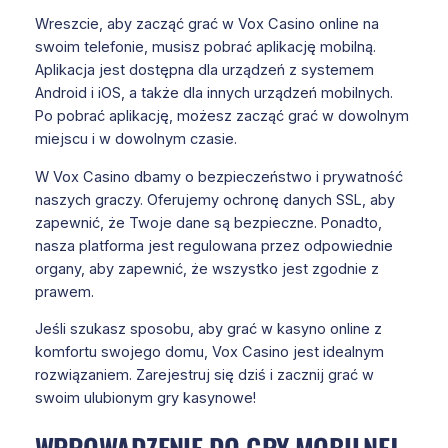
Wreszcie, aby zacząć grać w Vox Casino online na
swoim telefonie, musisz pobrać aplikację mobilną.
Aplikacja jest dostępna dla urządzeń z systemem
Android i iOS, a także dla innych urządzeń mobilnych.
Po pobrać aplikację, możesz zacząć grać w dowolnym
miejscu i w dowolnym czasie.
W Vox Casino dbamy o bezpieczeństwo i prywatność
naszych graczy. Oferujemy ochronę danych SSL, aby
zapewnić, że Twoje dane są bezpieczne. Ponadto,
nasza platforma jest regulowana przez odpowiednie
organy, aby zapewnić, że wszystko jest zgodnie z
prawem.
Jeśli szukasz sposobu, aby grać w kasyno online z
komfortu swojego domu, Vox Casino jest idealnym
rozwiązaniem. Zarejestruj się dziś i zacznij grać w
swoim ulubionym gry kasynowe!