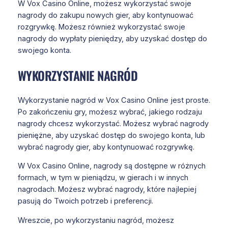
W Vox Casino Online, możesz wykorzystać swoje
nagrody do zakupu nowych gier, aby kontynuować
rozgrywkę. Możesz również wykorzystać swoje
nagrody do wypłaty pieniędzy, aby uzyskać dostęp do
swojego konta.
WYKORZYSTANIE NAGRÓD
Wykorzystanie nagród w Vox Casino Online jest proste.
Po zakończeniu gry, możesz wybrać, jakiego rodzaju
nagrody chcesz wykorzystać. Możesz wybrać nagrody
pieniężne, aby uzyskać dostęp do swojego konta, lub
wybrać nagrody gier, aby kontynuować rozgrywkę.
W Vox Casino Online, nagrody są dostępne w różnych
formach, w tym w pieniądzu, w gierach i w innych
nagrodach. Możesz wybrać nagrody, które najlepiej
pasują do Twoich potrzeb i preferencji.
Wreszcie, po wykorzystaniu nagród, możesz