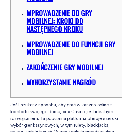
WPROWADZENIE DO GRY
MOBILNEJ: KROKI DO
NASTĘPNEGO KROKU
WPROWADZENIE DO FUNKCJI GRY
MOBILNEJ
ZAKOŃCZENIE GRY MOBILNEJ
WYKORZYSTANIE NAGRÓD
Jeśli szukasz sposobu, aby grać w kasyno online z
komfortu swojego domu, Vox Casino jest idealnym
rozwiązaniem. Ta popularna platforma oferuje szeroki
wybór gier kasynowych, w tym rulety, blackjacka,