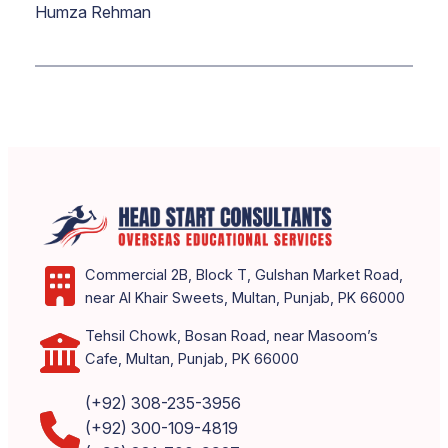
Humza Rehman
Commercial 2B, Block T, Gulshan Market Road,
near Al Khair Sweets, Multan, Punjab, PK 66000
Tehsil Chowk, Bosan Road, near Masoom’s
Cafe, Multan, Punjab, PK 66000
(+92) 308-235-3956
(+92) 300-109-4819