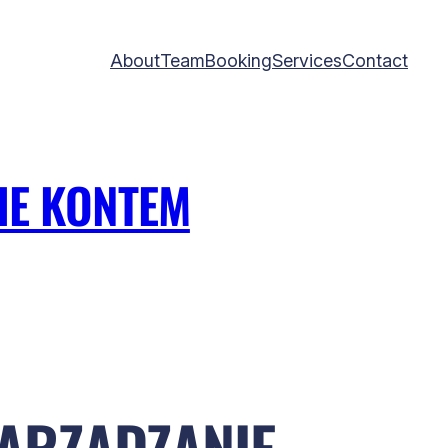
About
Team
Booking
Services
Contact
IE KONTEM
ZARZĄDZANIE