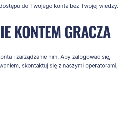
 dostępu do Twojego konta bez Twojej wiedzy.
NIE KONTEM GRACZA
onta i zarządzanie nim. Aby zalogować się,
owaniem, skontaktuj się z naszymi operatorami,