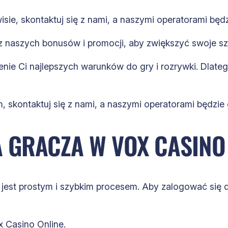
isie, skontaktuj się z nami, a naszymi operatorami bę
z naszych bonusów i promocji, aby zwiększyć swoje s
ie Ci najlepszych warunków do gry i rozrywki. Dlateg
m, skontaktuj się z nami, a naszymi operatorami będzi
 GRACZA W VOX CASINO
 jest prostym i szybkim procesem. Aby zalogować się
x Casino Online.