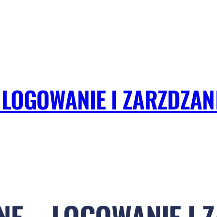
 LOGOWANIE I ZARZDZAN
NE – LOGOWANIE I 