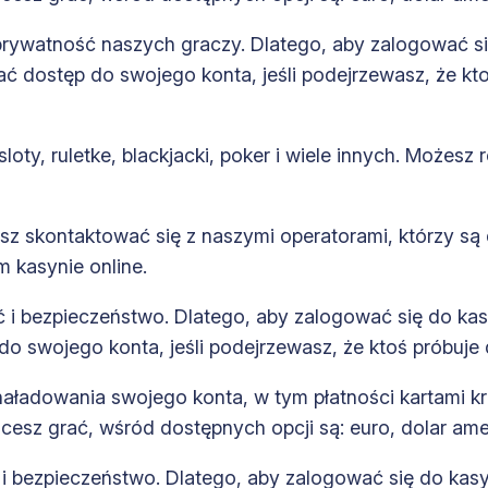
ywatność naszych graczy. Dlatego, aby zalogować się
ć dostęp do swojego konta, jeśli podejrzewasz, że kt
loty, ruletke, blackjacki, poker i wiele innych. Możes
esz skontaktować się z naszymi operatorami, którzy s
m kasynie online.
 bezpieczeństwo. Dlatego, aby zalogować się do kasy
o swojego konta, jeśli podejrzewasz, że ktoś próbuje
aładowania swojego konta, w tym płatności kartami kr
esz grać, wśród dostępnych opcji są: euro, dolar amery
bezpieczeństwo. Dlatego, aby zalogować się do kasyn