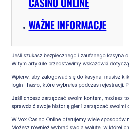
CASINO ONLINE
WAŻNE INFORMACJE
Jeśli szukasz bezpiecznego i zaufanego kasyna onl
W tym artykule przedstawimy wskazówki dotycząc
Wpierw, aby zalogować się do kasyna, musisz kli
login i hasło, które wybrałeś podczas rejestracji
Jeśli chcesz zarządzać swoim kontem, możesz to z
sprawdzić swoje historię gier i zarządzać swoimi
W Vox Casino Online oferujemy wiele sposobów n
Możesz również wybrać swoją walutę, w której chc