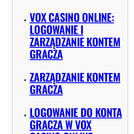
VOX CASINO ONLINE:
LOGOWANIE I
ZARZĄDZANIE KONTEM
GRACZA
ZARZĄDZANIE KONTEM
GRACZA
LOGOWANIE DO KONTA
GRACZA W VOX