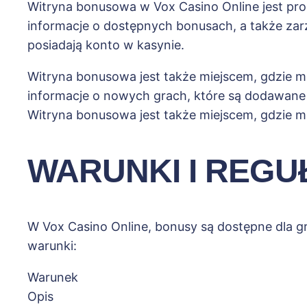
Witryna bonusowa w Vox Casino Online jest pro
informacje o dostępnych bonusach, a także zarz
posiadają konto w kasynie.
Witryna bonusowa jest także miejscem, gdzie 
informacje o nowych grach, które są dodawane d
Witryna bonusowa jest także miejscem, gdzie m
WARUNKI I REG
W Vox Casino Online, bonusy są dostępne dla gr
warunki:
Warunek
Opis