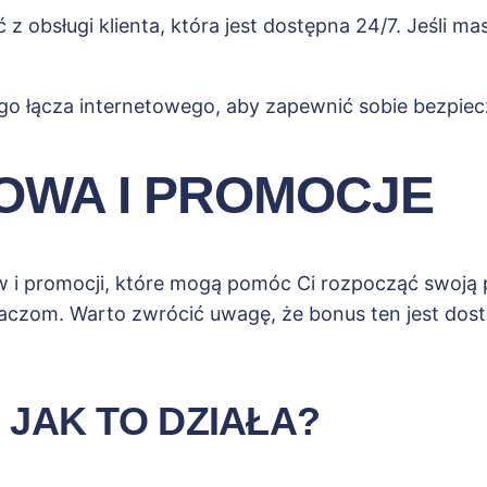
 obsługi klienta, która jest dostępna 24/7. Jeśli ma
ego łącza internetowego, aby zapewnić sobie bezpi
OWA I PROMOCJE
 i promocji, które mogą pomóc Ci rozpocząć swoją 
raczom. Warto zwrócić uwagę, że bonus ten jest dos
JAK TO DZIAŁA?