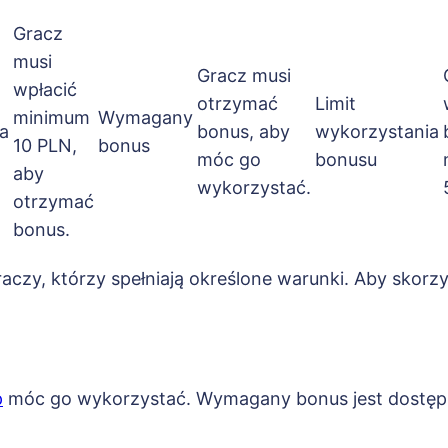
Gracz
musi
Gracz musi
wpłacić
otrzymać
Limit
minimum
Wymagany
a
bonus, aby
wykorzystania
10 PLN,
bonus
móc go
bonusu
aby
wykorzystać.
otrzymać
bonus.
aczy, którzy spełniają określone warunki. Aby skorzy
p
móc go wykorzystać. Wymagany bonus jest dostępny 