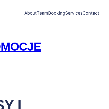
About
Team
Booking
Services
Contact
OMOCJE
Y I