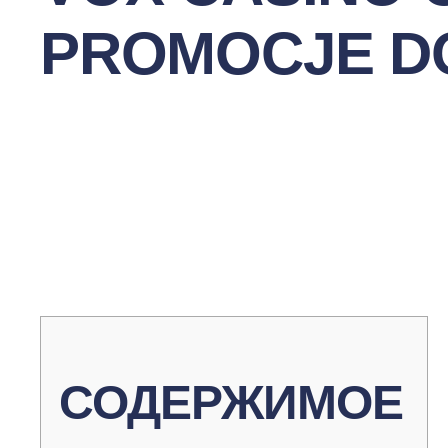
PROMOCJE D
СОДЕРЖИМОЕ