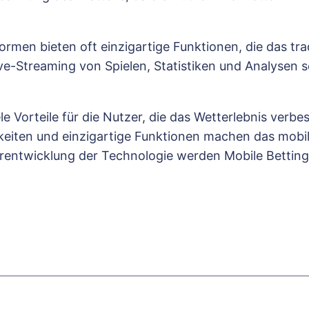
formen bieten oft einzigartige Funktionen, die das tr
e-Streaming von Spielen, Statistiken und Analysen
e Vorteile für die Nutzer, die das Wetterlebnis verbe
keiten und einzigartige Funktionen machen das mobil
erentwicklung der Technologie werden Mobile Betting 