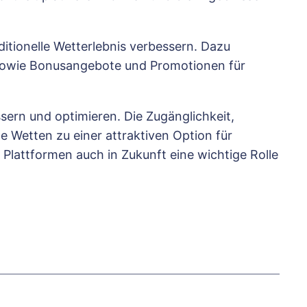
aditionelle Wetterlebnis verbessern. Dazu
 sowie Bonusangebote und Promotionen für
ssern und optimieren. Die Zugänglichkeit,
e Wetten zu einer attraktiven Option für
Plattformen auch in Zukunft eine wichtige Rolle