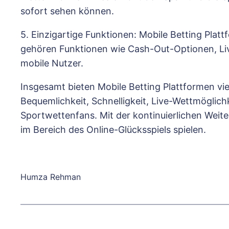
sofort sehen können.
5. Einzigartige Funktionen: Mobile Betting Platt
gehören Funktionen wie Cash-Out-Optionen, Liv
mobile Nutzer.
Insgesamt bieten Mobile Betting Plattformen viel
Bequemlichkeit, Schnelligkeit, Live-Wettmöglich
Sportwettenfans. Mit der kontinuierlichen Weit
im Bereich des Online-Glücksspiels spielen.
Humza Rehman