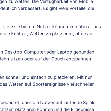
gen zu wetten. Die Verfügbarkeit von Mobile
utlich verbessert. Es gibt viele Vorteile, die
it, die sie bieten. Nutzer können von überall aus
n die Freiheit, Wetten zu platzieren, ohne an
einen Desktop-Computer oder Laptop gebunden
-Bahn sitzen oder auf der Couch entspannen.
 schnell und einfach zu platzieren. Mit nur
das Wetten auf Sportereignisse viel schneller
bedeutet, dass die Nutzer auf laufende Spiele
htzeit platzieren können und die Ergebnisse