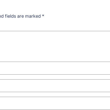
ed fields are marked
*