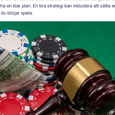
 ha en klar plan. En bra strategi kan inkludera att sätta
 du börjar spela.