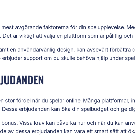
de mest avgörande faktorerna för din spelupplevelse. Me
 Det är viktigt att välja en plattform som är pålitlig o
amt en användarvänlig design, kan avsevärt förbättra 
de erbjuder support om du skulle behöva hjälp under spe
BJUDANDEN
 stor fördel när du spelar online. Många plattformar, i
. Dessa erbjudanden kan öka din spelbudget och ge dig 
rje bonus. Vissa krav kan påverka hur och när du kan an
nde av dessa erbjudanden kan vara ett smart sätt att öka