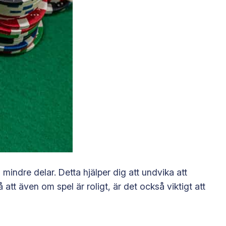
indre delar. Detta hjälper dig att undvika att
att även om spel är roligt, är det också viktigt att