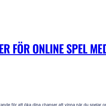
ER FÖR ONLINE SPEL M
örande för att öka dina chanser att vinna när du spelar