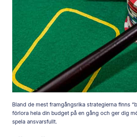
Bland de mest framgångsrika strategierna finns “b
förlora hela din budget på en gång och ger dig möjl
spela ansvarsfullt.