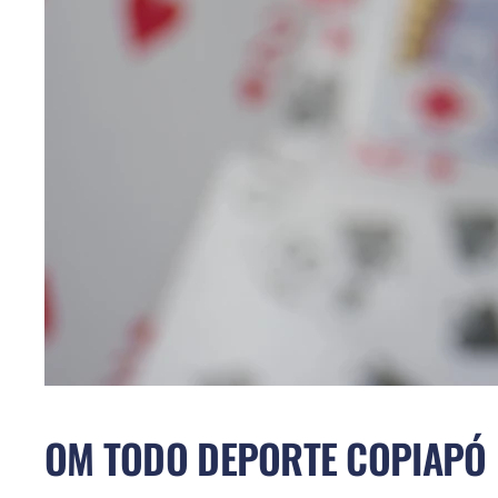
OM TODO DEPORTE COPIAPÓ