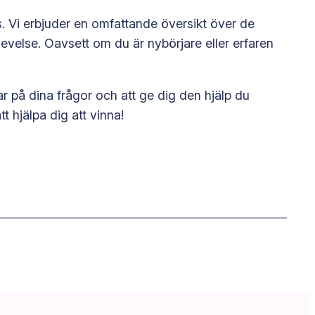
. Vi erbjuder en omfattande översikt över de
levelse. Oavsett om du är nybörjare eller erfaren
var på dina frågor och att ge dig den hjälp du
t hjälpa dig att vinna!