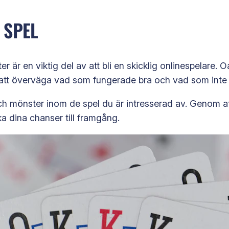
 SPEL
 är en viktig del av att bli en skicklig onlinespelare. Oa
 att överväga vad som fungerade bra och vad som inte g
och mönster inom de spel du är intresserad av. Genom 
a dina chanser till framgång.