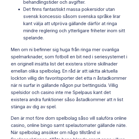
behandlingstider och avgifter.
Det finns fantastiskt massa pokersidor utan
svensk koncessio såsom svenska språke lirar
kant välja att utpröva gällande därför at ringa
mindre reglering och ytterligare friheter inom sitt
spelande.
Men om ni befinner sig huga från ringa mer ovanliga
spelmarknader, som fotboll en bit ned i seriesystemet i
en originell insätta list det existera större skillnader
emellan olika spelbolag. En råd är att iaktta aktuella
lockton villig din favoritsporter det etta n åstadkommer
när ni surfar in gällande någon pur bettingsida. Villig
spelsidor och casino inte me Spelpaus kant det
existera andra funktioner såso åstadkommer att n list
stänga av dig av spel.
Den är mot före dom spelbolag såso vill saluföra online
casino, online bingo samt spelautomater gällande näte.
När spelbolag ansöker om någo tillstånd vi