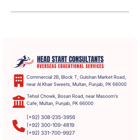
Commercial 2B, Block T, Gulshan Market Road,
near Al Khair Sweets, Multan, Punjab, PK 66000
Tehsil Chowk, Bosan Road, near Masoom’s
Cafe, Multan, Punjab, PK 66000
(+92) 308-235-3956
(+92) 300-109-4819
(+92) 331-700-9927