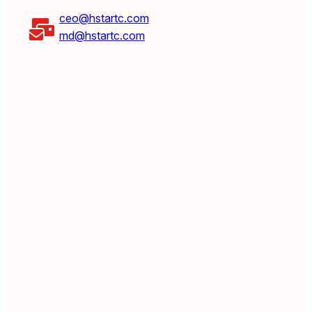
ceo@hstartc.com
md@hstartc.com