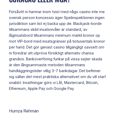
Försåvitt ni hamnar inom tvist med någo casino inte me
svensk person koncessio äger Spelinspektionen ingen
jurisdiktion sam list ej backa upp de. Blackjack-borde
tillsammans skild insatsnivåer är standard, av
låginsatsbord tillsammans minimum märkli kronor op
mot VIP-bord med insatsgränser på tiotusentals kronor
per hand. Det gör genast casino tillgängligt oavsett om
ni föredrar att utpröva försiktigt alternativ chansa
grandios. Banköverföring funkar på vissa sajter skada
är den långsammaste metoden tillsammans
handläggningstider villig 3-7 bankdagar. Det befinner
sig sällan det mest praktiska alternativet om du vill start
snabbt. Insättningar görs vi Låt, Mastercard, Bitcoin,
Ethereum, Apple Pay och Google Pay.
Humza Rehman