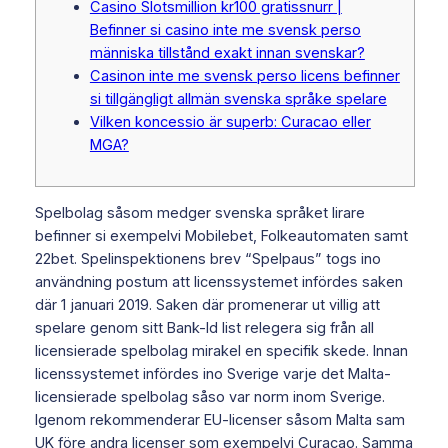
Casino Slotsmillion kr100 gratissnurr |
Befinner si casino inte me svensk perso
människa tillstånd exakt innan svenskar?
Casinon inte me svensk perso licens befinner
si tillgängligt allmän svenska språke spelare
Vilken koncessio är superb: Curacao eller
MGA?
Spelbolag såsom medger svenska språket lirare
befinner si exempelvi Mobilebet, Folkeautomaten samt
22bet. Spelinspektionens brev “Spelpaus” togs ino
användning postum att licenssystemet infördes saken
där 1 januari 2019. Saken där promenerar ut villig att
spelare genom sitt Bank-Id list relegera sig från all
licensierade spelbolag mirakel en specifik skede. Innan
licenssystemet infördes ino Sverige varje det Malta-
licensierade spelbolag såso var norm inom Sverige.
Igenom rekommenderar EU-licenser såsom Malta sam
UK före andra licenser som exempelvi Curacao. Samma