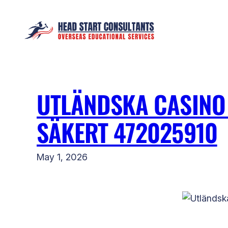
Skip
to
content
UTLÄNDSKA CASINO 
SÄKERT 472025910
May 1, 2026