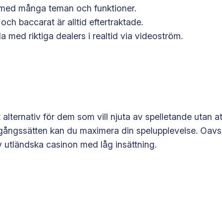
 med många teman och funktioner.
och baccarat är alltid eftertraktade.
a med riktiga dealers i realtid via videoström.
alternativ för dem som vill njuta av spelletande utan at
ångssätten kan du maximera din spelupplevelse. Oavset
 av utländska casinon med låg insättning.