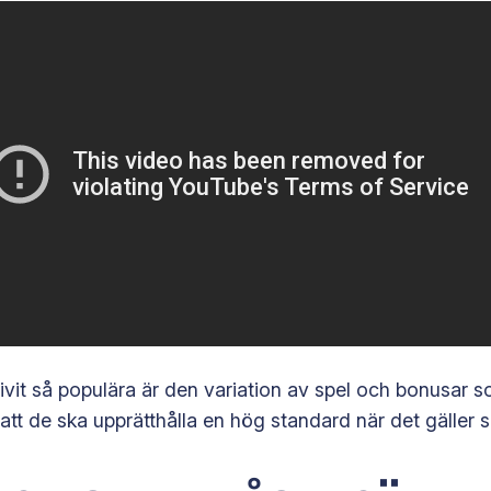
blivit så populära är den variation av spel och bonusa
 att de ska upprätthålla en hög standard när det gäller s