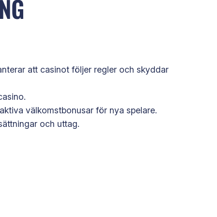
ING
nterar att casinot följer regler och skyddar
casino.
aktiva välkomstbonusar för nya spelare.
ättningar och uttag.