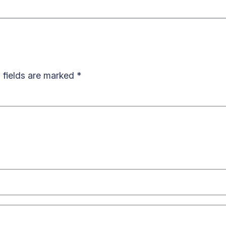
 fields are marked
*