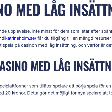
O MED LÅG INSÄTT
de upplevelse, inte minst för dem som letar efter spän
undikatrineholm.se/
får du tillgång till en mängd resurs
t spela på casinon med låg insättning, och varför är de
ASINO MED LÅG INSÄTTN
spelplattformar som tillåter spelare att börja spela för 
ed 20 kronor. Detta gör det möjligt för nya spelare att 