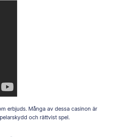
r som erbjuds. Många av dessa casinon är
pelarskydd och rättvist spel.