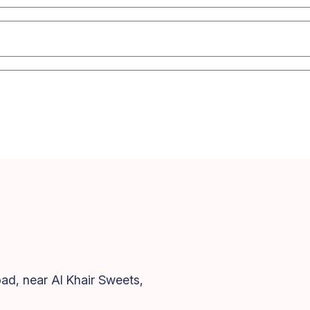
ad, near Al Khair Sweets,