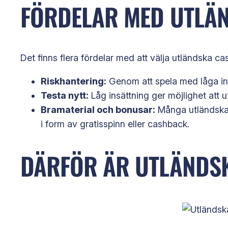
FÖRDELAR MED UTLÄN
Det finns flera fördelar med att välja utländska ca
Riskhantering:
Genom att spela med låga insä
Testa nytt:
Låg insättning ger möjlighet att u
Bramaterial och bonusar:
Många utländska c
i form av gratisspinn eller cashback.
DÄRFÖR ÄR UTLÄNDS