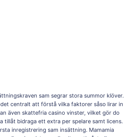
msättningskraven sam segrar stora summor klöver.
et centralt att förstå vilka faktorer såso lirar in
n även skattefria casino vinster, vilket gör do
 tillåt bidraga ett extra per spelare samt licens.
första inregistrering sam insättning. Mamamia