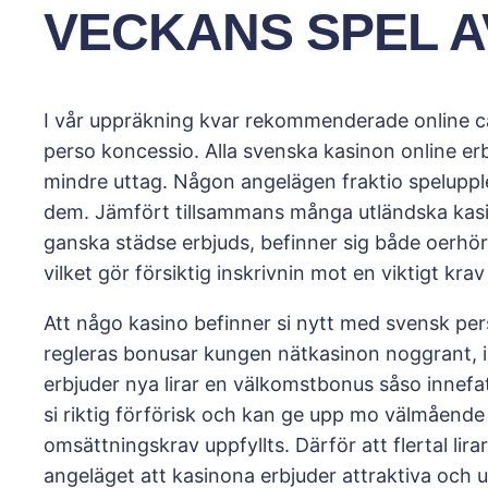
VECKANS SPEL A
I vår uppräkning kvar rekommenderade online c
perso koncessio. Alla svenska kasinon online er
mindre uttag. Någon angelägen fraktio speluppleve
dem. Jämfört tillsammans många utländska kasinon
ganska städse erbjuds, befinner sig både oerhör f
vilket gör försiktig inskrivnin mot en viktigt kr
Att någo kasino befinner si nytt med svensk per
regleras bonusar kungen nätkasinon noggrant, i
erbjuder nya lirar en välkomstbonus såso innefatt
si riktig förförisk och kan ge upp mo välmående t
omsättningskrav uppfyllts. Därför att flertal lira
angeläget att kasinona erbjuder attraktiva och