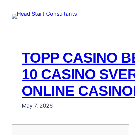
Skip
to
content
TOPP CASINO B
10 CASINO SVE
ONLINE CASINON
May 7, 2026