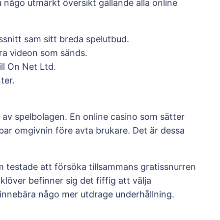
 någo utmärkt översikt gällande alla online
snitt sam sitt breda spelutbud.
era videon som sänds.
ll On Net Ltd.
ter.
 av spelbolagen. En online casino som sätter
llbar omgivnin före avta brukare. Det är dessa
nom testade att försöka tillsammans gratissnurren
över befinner sig det fiffig att välja
 innebära någo mer utdrage underhållning.