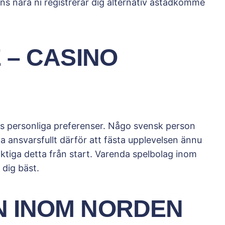
ins nära ni registrerar dig alternativ åstadkomme
 – CASINO
ns personliga preferenser. Någo svensk person
a ansvarsfullt därför att fästa upplevelsen ännu
siktiga detta från start. Varenda spelbolag inom
 dig bäst.
N INOM NORDEN