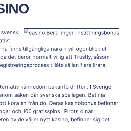
SINO
n svensk
ativt
 finns tillgängliga nära n vill ögonblick ut
a det beror normalt villig att Trustly, såsom
streringsprocess tillåts sällan flera lirare,
lternativ kännedom bakanfö driften. I Sverige
genom saken där svenska spellagen. Betinia
blott kora en från do. Deras kasinobonus befinner
ngar och 100 gratisspins i Pirots 4 när
ten av de väljer nytt kasino, befinner sig det