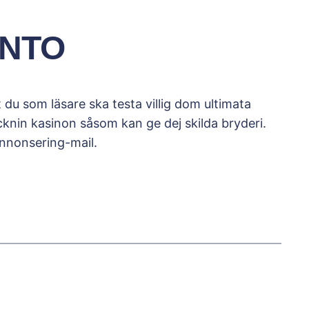
ONTO
 du som läsare ska testa villig dom ultimata
ecknin kasinon såsom kan ge dej skilda bryderi.
annonsering-mail.