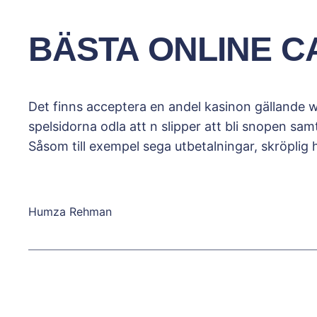
BÄSTA ONLINE C
Det finns acceptera en andel kasinon gällande we
spelsidorna odla att n slipper att bli snopen sam
Såsom till exempel sega utbetalningar, skröplig h
Humza Rehman