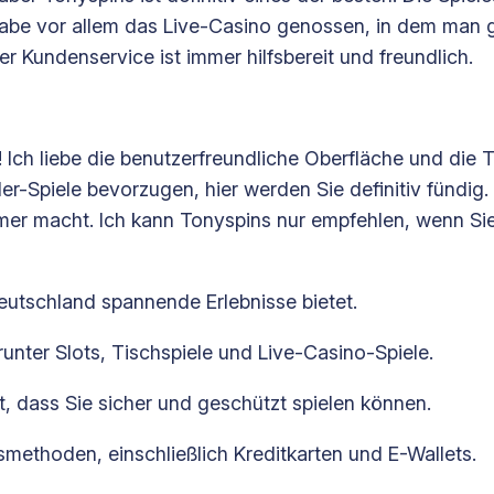
abe vor allem das Live-Casino genossen, in dem man g
r Kundenservice ist immer hilfsbereit und freundlich.
 Ich liebe die benutzerfreundliche Oberfläche und die 
aler-Spiele bevorzugen, hier werden Sie definitiv fündig
samer macht. Ich kann Tonyspins nur empfehlen, wenn S
Deutschland spannende Erlebnisse bietet.
runter Slots, Tischspiele und Live-Casino-Spiele.
et, dass Sie sicher und geschützt spielen können.
methoden, einschließlich Kreditkarten und E-Wallets.