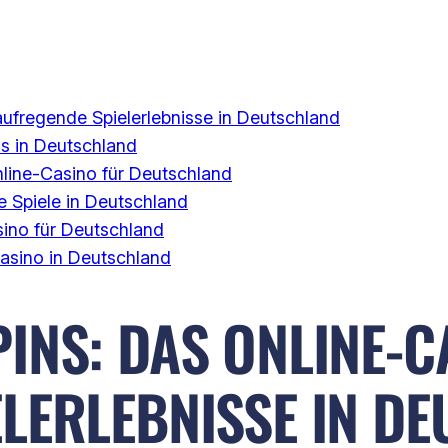
ufregende Spielerlebnisse in Deutschland
os in Deutschland
line-Casino für Deutschland
 Spiele in Deutschland
ino für Deutschland
Casino in Deutschland
INS: DAS ONLINE-C
LERLEBNISSE IN D