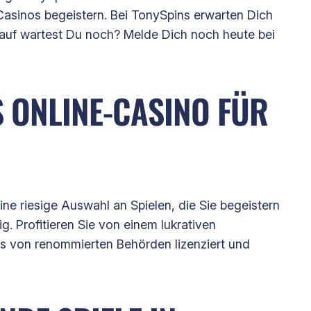
Casinos begeistern. Bei TonySpins erwarten Dich
auf wartest Du noch? Melde Dich noch heute bei
ONLINE-CASINO FÜR D
ne riesige Auswahl an Spielen, die Sie begeistern
g. Profitieren Sie von einem lukrativen
s von renommierten Behörden lizenziert und