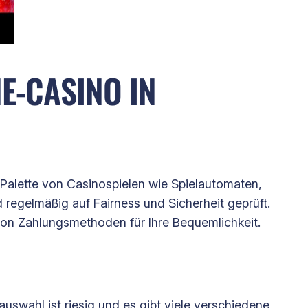
E-CASINO IN
 Palette von Casinospielen wie Spielautomaten,
 regelmäßig auf Fairness und Sicherheit geprüft.
 von Zahlungsmethoden für Ihre Bequemlichkeit.
auswahl ist riesig und es gibt viele verschiedene