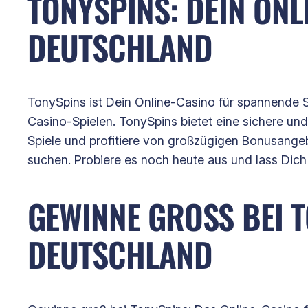
TONYSPINS: DEIN ONL
DEUTSCHLAND
TonySpins ist Dein Online-Casino für spannende Sp
Casino-Spielen. TonySpins bietet eine sichere u
Spiele und profitiere von großzügigen Bonusangebo
suchen. Probiere es noch heute aus und lass Dich
GEWINNE GROSS BEI T
EUTSCHLAND