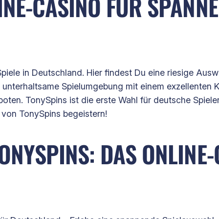
INE-CASINO FÜR SPANNE
iele in Deutschland. Hier findest Du eine riesige Aus
nd unterhaltsame Spielumgebung mit einem exzellenten 
ten. TonySpins ist die erste Wahl für deutsche Spieler
 von TonySpins begeistern!
ONYSPINS: DAS ONLINE-C