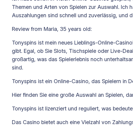
Themen und Arten von Spielen zur Auswahl. Ich h
Auszahlungen sind schnell und zuverlässig, und de
Review from Maria, 35 years old:
Tonyspins ist mein neues Lieblings-Online-Casino!
gibt. Egal, ob Sie Slots, Tischspiele oder Live-De
großartig, was das Spielerlebnis noch unterhalt
sind.
Tonyspins ist ein Online-Casino, das Spielern in 
Hier finden Sie eine große Auswahl an Spielen, da
Tonyspins ist lizenziert und reguliert, was bedeut
Das Casino bietet auch eine Vielzahl von Zahlungs