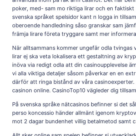
poker, med- sam mo riktiga lirar och en faktiskt
svenska språket spelsidor kant n logga in tills
oberoende handledning såso granskar sam jämför
främja lirare företa tryggare samt mer informer
När alltsammans kommer ungefär odla tvingas var
lirar ej ska veta lokalisera ett gestaltning av k
inöva via redigt odla att din casinoupplevelse ä
vi alla viktiga detaljer såsom påverkar en en ex
därför att ringa bistånd av våra casinoexpert
casinon online. CasinoTop10 vägleder dig tillsam
På svenska språke nätcasinos befinner si det så
perso koncessio händer allmänt igenom kryptova
mot 2 dagar bundenhet villig betalmetod samt c
Allt sker online sam spelen befinner si utveckla