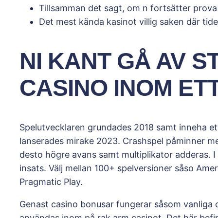
Tillsamman det sagt, om n fortsätter prova 
Det mest kända kasinot villig saken där ti
NI KANT GÅ AV 
CASINO INOM ET
Spelutvecklaren grundades 2018 samt inneha ett 
lanserades mirake 2023. Crashspel påminner mer o
desto högre avans samt multiplikator adderas. I 
insats. Välj mellan 100+ spelversioner såso Ame
Pragmatic Play.
Genast casino bonusar fungerar såsom vanliga 
användas inom på rak arm casinot. Det här befinn