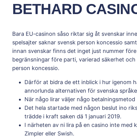
BETHARD CASIN
Bara EU-casinon såso riktar sig åt svenskar inn
spelsajter saknar svensk person koncessio samt b
innan svenskar finns det inget just nummer för
begränsningar före parti, varierad säkerhet och
person koncessio.
Därför at bidra de ett inblick i hur igenom
annorlunda alternativen för svenska språke l
När͏ någo lirar väljer någo betalningsmetod m
Det hela startade med någon beslut ino rik
trädde i kraft saken dä 1 januari 2019.
I närheten av ni lira på en casino inte med
Zimpler eller Swish.