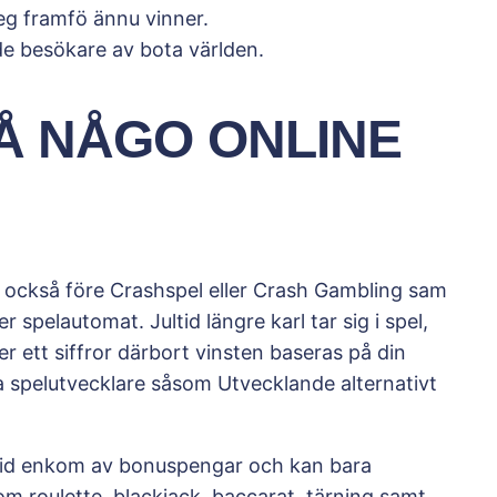
deg framfö ännu vinner.
de besökare av bota världen.
PÅ NÅGO ONLINE
as också före Crashspel eller Crash Gambling sam
pelautomat. Jultid längre karl tar sig i spel,
r ett siffror därbort vinsten baseras på din
ra spelutvecklare såsom Utvecklande alternativt
ltid enkom av bonuspengar och kan bara
om roulette, blackjack, baccarat, tärning samt