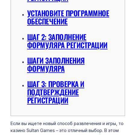
УСТАНОВИТЕ ПРОГРАММНОЕ
ОБЕСПЕЧЕНИЕ
ШАГ 2: ЗАПОЛНЕНИЕ
ФОРМУЛЯРА РЕГИСТРАЦИИ
ШАГИ ЗАПОЛНЕНИЯ
ФОРМУЛЯРА
ШАГ 3: ПРОВЕРКА И
ПОДТВЕРЖДЕНИЕ
РЕГИСТРАЦИИ
Если вы ищете новый способ развлечения и игры, то
казино Sultan Games – это отличный выбор. В этом