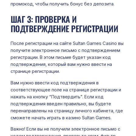
промокод, чтобы получить бонус без депозита.
ШАГ 3: ПРОВЕРКА И
ПОДТВЕРЖДЕНИЕ РЕГИСТРАЦИИ
После регистрации на сайте Sultan Games Casino вы
получите электронное письмо с подтверждением
регистрации. В этом письме будет указан код
подтверждения, который вам нужно ввести на
странице регистрации.
Вам нужно ввести код подтверждения в
соответствующее поле на странице регистрации и
нажать на кнопку “Подтвердить”. Если код
подтверждения введен правильно, вы будете
перенаправлены на страницу личного кабинета, где
сможете начать играть в казино Sultan Games.
Важно! Если вы не получили электронное письмо с