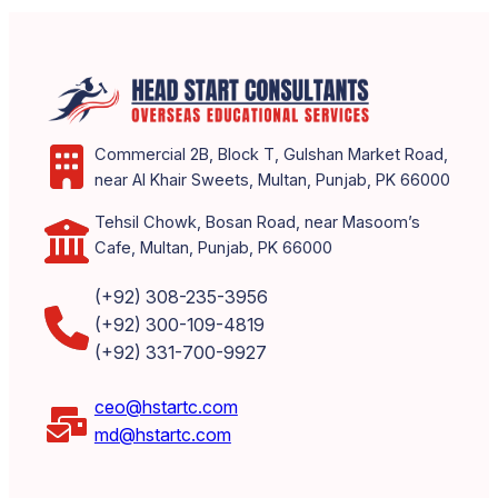
Commercial 2B, Block T, Gulshan Market Road,
near Al Khair Sweets, Multan, Punjab, PK 66000
Tehsil Chowk, Bosan Road, near Masoom’s
Cafe, Multan, Punjab, PK 66000
(+92) 308-235-3956
(+92) 300-109-4819
(+92) 331-700-9927
ceo@hstartc.com
md@hstartc.com