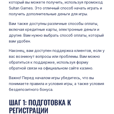
который вы можете получить, используя промокод
Sultan Games. Это отличный способ начать играть и
получить дополнительные деньги для игры.
Вам также доступны различные способы оплаты,
включая кредитные карты, электронные деньги и
другие. Вам нужно выбрать способ оплаты, который
вам удобен.
Наконец, вам доступен поддержка клиентов, если у
вас возникнут вопросы или проблемы. Вам можно
обратиться к поддержке, используя форму
обратной связи на официальном сайте казино.
Важно! Перед началом игры убедитесь, что вы
понимаете правила и условия игры, а также условия
бездепозитного бонуса.
ШАГ 1: ПОДГОТОВКА К
РЕГИСТРАЦИИ