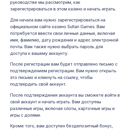
руководстве мы рассмотрим, как
зарегистрироваться в этом казино и начать играть.
Для начала вам нужно зарегистрироваться на
официальном сайте казино Sultan Games. Вам
потребуется ввести свои личные данные, включая
имя, фамилию, дату рождения и адрес электронной
почты. Вам также нужно выбрать пароль для
доступа к вашему аккаунту.
После регистрации вам будет отправлено письмо с
подтверждением регистрации. Вам нужно открыть
это письмо и кликнуть на ссылку, чтобы
подтвердить свой аккаунт.
После подтверждения аккаунта вы сможете войти в
свой аккаунт и начать играть. Вам доступны
различные игры, включая слоты, карточные игры и
игры с долями.
Кроме того, вам доступен бездепозитный бонус,