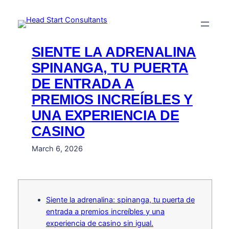
Skip
to
content
SIENTE LA ADRENALINA
SPINANGA, TU PUERTA
DE ENTRADA A
PREMIOS INCREÍBLES Y
UNA EXPERIENCIA DE
CASINO
March 6, 2026
Siente la adrenalina: spinanga, tu puerta de
entrada a premios increíbles y una
experiencia de casino sin igual.