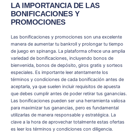
LA IMPORTANCIA DE LAS
BONIFICACIONES Y
PROMOCIONES
Las bonificaciones y promociones son una excelente
manera de aumentar tu bankroll y prolongar tu tiempo
de juego en spinanga. La plataforma ofrece una amplia
variedad de bonificaciones, incluyendo bonos de
bienvenida, bonos de depósito, giros gratis y sorteos
especiales. Es importante leer atentamente los
términos y condiciones de cada bonificación antes de
aceptarla, ya que suelen incluir requisitos de apuesta
que debes cumplir antes de poder retirar tus ganancias.
Las bonificaciones pueden ser una herramienta valiosa
para maximizar tus ganancias, pero es fundamental
utilizarlas de manera responsable y estratégica. La
clave a la hora de aprovechar totalmente estas ofertas
es leer los términos y condiciones con diligencia.