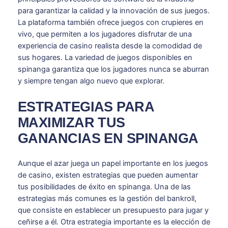
para garantizar la calidad y la innovación de sus juegos.
La plataforma también ofrece juegos con crupieres en
vivo, que permiten a los jugadores disfrutar de una
experiencia de casino realista desde la comodidad de
sus hogares. La variedad de juegos disponibles en
spinanga garantiza que los jugadores nunca se aburran
y siempre tengan algo nuevo que explorar.
ESTRATEGIAS PARA
MAXIMIZAR TUS
GANANCIAS EN SPINANGA
Aunque el azar juega un papel importante en los juegos
de casino, existen estrategias que pueden aumentar
tus posibilidades de éxito en spinanga. Una de las
estrategias más comunes es la gestión del bankroll,
que consiste en establecer un presupuesto para jugar y
ceñirse a él. Otra estrategia importante es la elección de