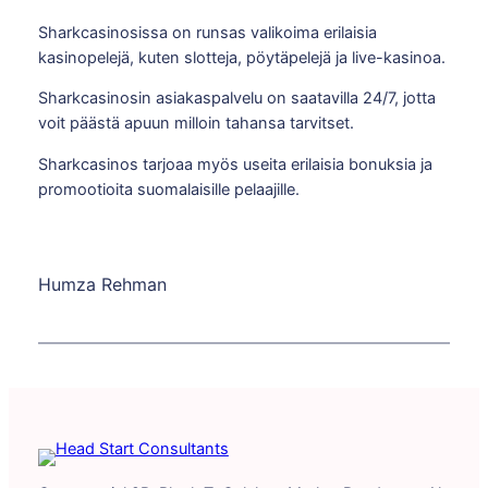
Sharkcasinosissa on runsas valikoima erilaisia
kasinopelejä, kuten slotteja, pöytäpelejä ja live-kasinoa.
Sharkcasinosin asiakaspalvelu on saatavilla 24/7, jotta
voit päästä apuun milloin tahansa tarvitset.
Sharkcasinos tarjoaa myös useita erilaisia bonuksia ja
promootioita suomalaisille pelaajille.
Humza Rehman