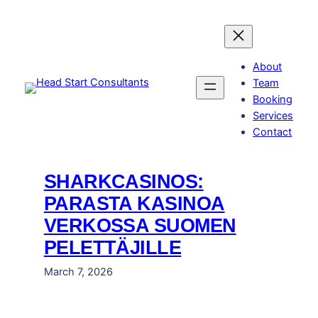
Skip
to
content
About
Team
Booking
Services
Contact
SHARKCASINOS:
PARASTA KASINOA
VERKOSSA SUOMEN
PELETTÄJILLE
March 7, 2026