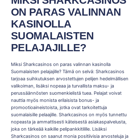
MIKSI SHARKCASINOS
ON PARAS VALINNAN
KASINOLLA
SUOMALAISTEN
PELAJAJILLE?
Miksi Sharkcasinos on paras valinnan kasinolla
Suomalaisten pelajajille? Tämä on selvä: Sharkcasinos
tarjoaa suihkutuksen arvostettujen pelijen hedelmällisen
valikoiman, lisäksi nopeaa ja turvallista maksu- ja
perussäännösten suomenkielistä tuea. Pelajat voivat
nauttia myös monista erilaisista bonus- ja
promootioaineistoista, jotka ovat tarkoitettuja
suomalaisille pelaajille. Sharkcasinos on myös tunnettu
nopeasta ja ammattisesti käteisestä asiakaspalvelusta,
joka on tärkeää kaikille pelipankkitilille. Lisäksi
Sharkcasinos on saanut monia positiivisia arvosteluja ja