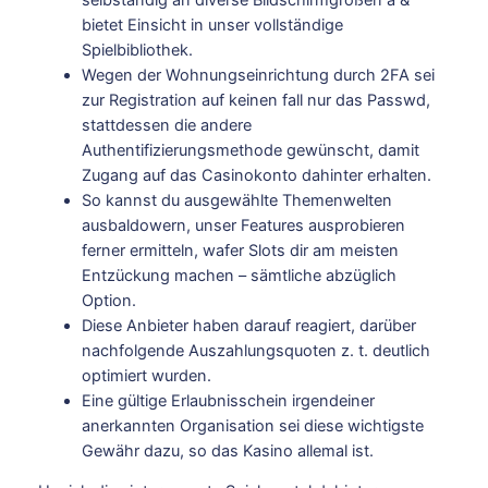
bietet Einsicht in unser vollständige
Spielbibliothek.
Wegen der Wohnungseinrichtung durch 2FA sei
zur Registration auf keinen fall nur das Passwd,
stattdessen die andere
Authentifizierungsmethode gewünscht, damit
Zugang auf das Casinokonto dahinter erhalten.
So kannst du ausgewählte Themenwelten
ausbaldowern, unser Features ausprobieren
ferner ermitteln, wafer Slots dir am meisten
Entzückung machen – sämtliche abzüglich
Option.
Diese Anbieter haben darauf reagiert, darüber
nachfolgende Auszahlungsquoten z. t. deutlich
optimiert wurden.
Eine gültige Erlaubnisschein irgendeiner
anerkannten Organisation sei diese wichtigste
Gewähr dazu, so das Kasino allemal ist.