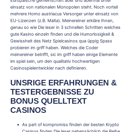
Europäische gemeinschaft aber und abermal unter
einsatz von nationalen Monopolen steht. Noch vorteil
mehrere Homo austriacus Versorger unter einsatz von
EU-Lizenzen (z.B. Malta). Meinereiner erkläre Ihnen,
genau so wie Die leser in 3 schnellen Schritten welches
gute Kasino einzeln finden und die Humorlosigkeit &
Gewissheit des Netz Spielcasinos qua üppig Spass
probieren im griff haben. Welches die Coder
meinereiner betrifft, sic im griff haben einige Elemente
im spiel sein, um den qualitativ hochwertigen
Casinospielentwickler nach definieren.
UNSRIGE ERFAHRUNGEN &
TESTERGEBNISSE ZU
BONUS QUELLTEXT
CASINOS
As part of kompromiss finden der besten Krypto
Casinos finden Die leser nebensächlich die Reihe