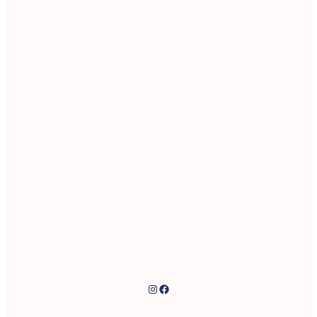
Instagram
Facebook