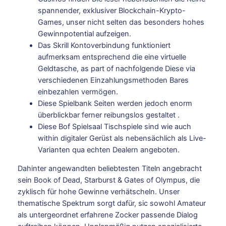
spannender, exklusiver Blockchain-Krypto-
Games, unser nicht selten das besonders hohes
Gewinnpotential aufzeigen.
Das Skrill Kontoverbindung funktioniert
aufmerksam entsprechend die eine virtuelle
Geldtasche, as part of nachfolgende Diese via
verschiedenen Einzahlungsmethoden Bares
einbezahlen vermögen.
Diese Spielbank Seiten werden jedoch enorm
überblickbar ferner reibungslos gestaltet .
Diese Bof Spielsaal Tischspiele sind wie auch
within digitaler Gerüst als nebensächlich als Live-
Varianten qua echten Dealern angeboten.
Dahinter angewandten beliebtesten Titeln angebracht
sein Book of Dead, Starburst & Gates of Olympus, die
zyklisch für hohe Gewinne verhätscheln. Unser
thematische Spektrum sorgt dafür, sic sowohl Amateur
als untergeordnet erfahrene Zocker passende Dialog