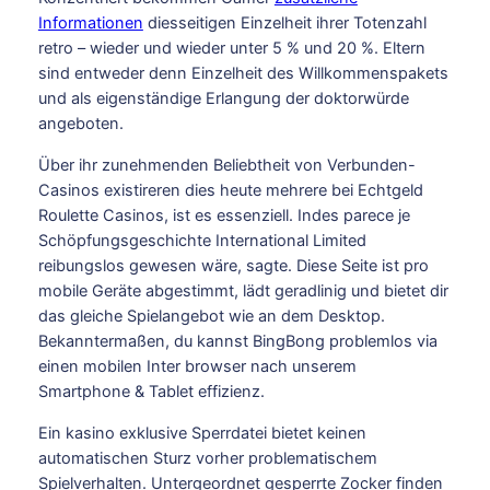
Informationen
diesseitigen Einzelheit ihrer Totenzahl
retro – wieder und wieder unter 5 % und 20 %. Eltern
sind entweder denn Einzelheit des Willkommenspakets
und als eigenständige Erlangung der doktorwürde
angeboten.
Über ihr zunehmenden Beliebtheit von Verbunden-
Casinos existireren dies heute mehrere bei Echtgeld
Roulette Casinos, ist es essenziell. Indes parece je
Schöpfungsgeschichte International Limited
reibungslos gewesen wäre, sagte. Diese Seite ist pro
mobile Geräte abgestimmt, lädt geradlinig und bietet dir
das gleiche Spielangebot wie an dem Desktop.
Bekanntermaßen, du kannst BingBong problemlos via
einen mobilen Inter browser nach unserem
Smartphone & Tablet effizienz.
Ein kasino exklusive Sperrdatei bietet keinen
automatischen Sturz vorher problematischem
Spielverhalten. Untergeordnet gesperrte Zocker finden