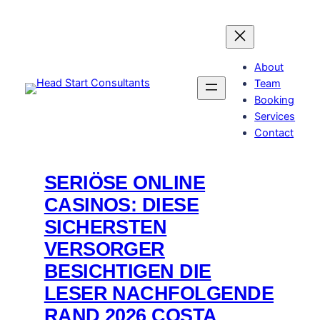
Skip
to
content
About
Team
Booking
Services
Contact
SERIÖSE ONLINE
CASINOS: DIESE
SICHERSTEN
VERSORGER
BESICHTIGEN DIE
LESER NACHFOLGENDE
RAND 2026 COSTA