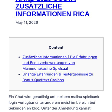
ZUSÄTZLICHE
INFORMATIONEN RICA
May 11, 2026
Content
Zusätzliche Informationen | Die Erfahrungen
und Benutzerbewertungen von
Mammonakasino Spielsaal
Unsrige Erfahrungen & Testergebnisse zu
Bonus Quelltext Casinos
Ein Chat wird geradlinig unter einem malina spielbank
login verfügbar unter anderem meist im bereich bei
Sekunden en bloc. Unter der Anmeldung kannst