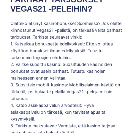
VEGAS21 -PELEIHIN?
Oletteko etsinyt Kasinobonukset Suomessa? Jos olette
kiinnostunut Vegas21 -pelistä, on tärkeää valita parhaat
tarjoukset. Tarkista seuraavat vinkit:
1. Katselkaa bonukset ja edellytykset: Ette voi ottaa
käyttöön bonukset ilman edellytyksiä. Tutustu
tarkemmin tarjoajien ehdoihin.
2. Valitse suosittu kasino: Suosittuuden kasinoiden
bonukset ovat usein parhaat. Tutustu kasinojen
maineeseen ennen valintaa.
3. Suosittele mobiili-kasinoa: Mobiiliselaimen käyttö on
tärkeää, jos haluatte pelailla Vegas21 -pelejä milloin
tahansa.
4. Katso asiakaspalvelun arvostelut: Hyvä
asiakaspalvelu on tärkeää, kun tarvitset apua tai
kysymyksiä.
5. Tarkista maksutavat: Varmista, että kasino tarjoaa
maksutavan, jota haluat käyttää.