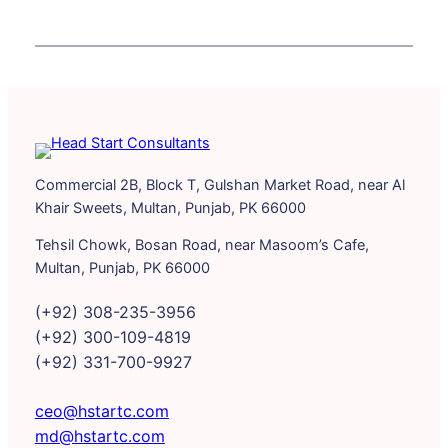
Commercial 2B, Block T, Gulshan Market Road, near Al
Khair Sweets, Multan, Punjab, PK 66000
Tehsil Chowk, Bosan Road, near Masoom’s Cafe,
Multan, Punjab, PK 66000
(+92) 308-235-3956
(+92) 300-109-4819
(+92) 331-700-9927
ceo@hstartc.com
md@hstartc.com