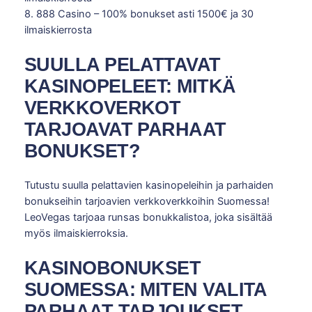
8. 888 Casino – 100% bonukset asti 1500€ ja 30
ilmaiskierrosta
SUULLA PELATTAVAT
KASINOPELEET: MITKÄ
VERKKOVERKOT
TARJOAVAT PARHAAT
BONUKSET?
Tutustu suulla pelattavien kasinopeleihin ja parhaiden
bonukseihin tarjoavien verkkoverkkoihin Suomessa!
LeoVegas tarjoaa runsas bonukkalistoa, joka sisältää
myös ilmaiskierroksia.
KASINOBONUKSET
SUOMESSA: MITEN VALITA
PARHAAT TARJOUKSET