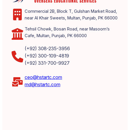
Commercial 2B, Block T, Gulshan Market Road,
near Al Khair Sweets, Multan, Punjab, PK 66000
Tehsil Chowk, Bosan Road, near Masoom’s
Cafe, Multan, Punjab, PK 66000
(+92) 308-235-3956
(+92) 300-109-4819
(+92) 331-700-9927
ceo@hstartc.com
md@hstartc.com