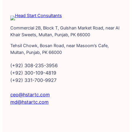
Commercial 2B, Block T, Gulshan Market Road, near Al
Khair Sweets, Multan, Punjab, PK 66000
Tehsil Chowk, Bosan Road, near Masoom’s Cafe,
Multan, Punjab, PK 66000
(+92) 308-235-3956
(+92) 300-109-4819
(+92) 331-700-9927
ceo@hstartc.com
md@hstartc.com