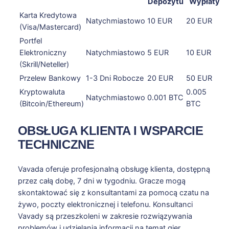
Depozytu
Wypłaty
Karta Kredytowa
Natychmiastowo
10 EUR
20 EUR
(Visa/Mastercard)
Portfel
Elektroniczny
Natychmiastowo
5 EUR
10 EUR
(Skrill/Neteller)
Przelew Bankowy
1-3 Dni Robocze
20 EUR
50 EUR
Kryptowaluta
0.005
Natychmiastowo
0.001 BTC
(Bitcoin/Ethereum)
BTC
OBSŁUGA KLIENTA I WSPARCIE
TECHNICZNE
Vavada oferuje profesjonalną obsługę klienta, dostępną
przez całą dobę, 7 dni w tygodniu. Gracze mogą
skontaktować się z konsultantami za pomocą czatu na
żywo, poczty elektronicznej i telefonu. Konsultanci
Vavady są przeszkoleni w zakresie rozwiązywania
problemów i udzielania informacji na temat gier,