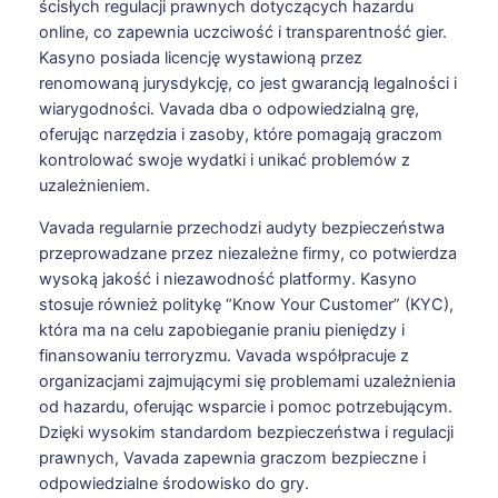
ścisłych regulacji prawnych dotyczących hazardu
online, co zapewnia uczciwość i transparentność gier.
Kasyno posiada licencję wystawioną przez
renomowaną jurysdykcję, co jest gwarancją legalności i
wiarygodności. Vavada dba o odpowiedzialną grę,
oferując narzędzia i zasoby, które pomagają graczom
kontrolować swoje wydatki i unikać problemów z
uzależnieniem.
Vavada regularnie przechodzi audyty bezpieczeństwa
przeprowadzane przez niezależne firmy, co potwierdza
wysoką jakość i niezawodność platformy. Kasyno
stosuje również politykę “Know Your Customer” (KYC),
która ma na celu zapobieganie praniu pieniędzy i
finansowaniu terroryzmu. Vavada współpracuje z
organizacjami zajmującymi się problemami uzależnienia
od hazardu, oferując wsparcie i pomoc potrzebującym.
Dzięki wysokim standardom bezpieczeństwa i regulacji
prawnych, Vavada zapewnia graczom bezpieczne i
odpowiedzialne środowisko do gry.