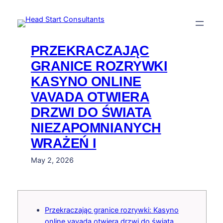
Skip
to
content
PRZEKRACZAJĄC
GRANICE ROZRYWKI
KASYNO ONLINE
VAVADA OTWIERA
DRZWI DO ŚWIATA
NIEZAPOMNIANYCH
WRAŻEŃ I
May 2, 2026
Przekraczając granice rozrywki: Kasyno
online vavada otwiera drzwi do świata