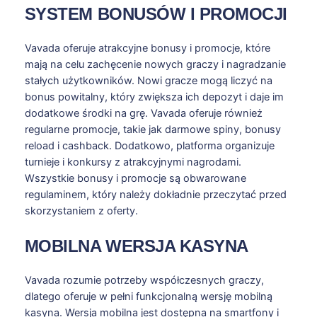
SYSTEM BONUSÓW I PROMOCJI
Vavada oferuje atrakcyjne bonusy i promocje, które
mają na celu zachęcenie nowych graczy i nagradzanie
stałych użytkowników. Nowi gracze mogą liczyć na
bonus powitalny, który zwiększa ich depozyt i daje im
dodatkowe środki na grę. Vavada oferuje również
regularne promocje, takie jak darmowe spiny, bonusy
reload i cashback. Dodatkowo, platforma organizuje
turnieje i konkursy z atrakcyjnymi nagrodami.
Wszystkie bonusy i promocje są obwarowane
regulaminem, który należy dokładnie przeczytać przed
skorzystaniem z oferty.
MOBILNA WERSJA KASYNA
Vavada rozumie potrzeby współczesnych graczy,
dlatego oferuje w pełni funkcjonalną wersję mobilną
kasyna. Wersja mobilna jest dostępna na smartfony i