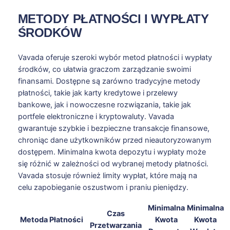
METODY PŁATNOŚCI I WYPŁATY
ŚRODKÓW
Vavada oferuje szeroki wybór metod płatności i wypłaty
środków, co ułatwia graczom zarządzanie swoimi
finansami. Dostępne są zarówno tradycyjne metody
płatności, takie jak karty kredytowe i przelewy
bankowe, jak i nowoczesne rozwiązania, takie jak
portfele elektroniczne i kryptowaluty. Vavada
gwarantuje szybkie i bezpieczne transakcje finansowe,
chroniąc dane użytkowników przed nieautoryzowanym
dostępem. Minimalna kwota depozytu i wypłaty może
się różnić w zależności od wybranej metody płatności.
Vavada stosuje również limity wypłat, które mają na
celu zapobieganie oszustwom i praniu pieniędzy.
Minimalna
Minimalna
Czas
Metoda Płatności
Kwota
Kwota
Przetwarzania