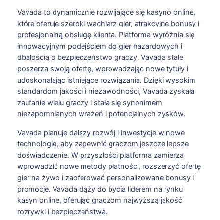
Vavada to dynamicznie rozwijające się kasyno online,
które oferuje szeroki wachlarz gier, atrakcyjne bonusy i
profesjonalną obsługę klienta. Platforma wyróżnia się
innowacyjnym podejściem do gier hazardowych i
dbałością o bezpieczeństwo graczy. Vavada stale
poszerza swoją ofertę, wprowadzając nowe tytuły i
udoskonalając istniejące rozwiązania. Dzięki wysokim
standardom jakości i niezawodności, Vavada zyskała
zaufanie wielu graczy i stała się synonimem
niezapomnianych wrażeń i potencjalnych zysków.
Vavada planuje dalszy rozwój i inwestycje w nowe
technologie, aby zapewnić graczom jeszcze lepsze
doświadczenie. W przyszłości platforma zamierza
wprowadzić nowe metody płatności, rozszerzyć ofertę
gier na żywo i zaoferować personalizowane bonusy i
promocje. Vavada dąży do bycia liderem na rynku
kasyn online, oferując graczom najwyższą jakość
rozrywki i bezpieczeństwa.