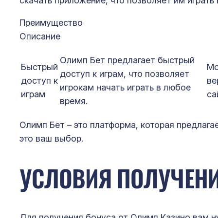
скачать приложение, что позволяет им играть 
Преимущество
Описание
Олимп Бет предлагает быстрый
Быстрый
Мо
доступ к играм, что позволяет
доступ к
ве
игрокам начать играть в любое
играм
са
время.
Олимп Бет – это платформа, которая предлага
это ваш выбор.
УСЛОВИЯ ПОЛУЧЕНИ
Для получения бонуса от Олимп Казино вам н