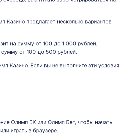
мп Казино предлагает несколько вариантов
ит на сумму от 100 до 1 000 рублей.
 сумму от 100 до 500 рублей.
мп Казино. Если вы не выполните эти условия,
ение Олимп БК или Олимп Бет, чтобы начать
или играть в браузере.