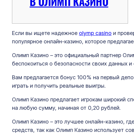
В ОЛИМП КАЗИНО
Если вы ищете надежное
olymp casino
и провер
популярное онлайн-казино, которое предлагает
Олимп Казино – это официальный партнер Олим
беспокоиться о безопасности своих данных и
Вам предлагается бонус 100% на первый депоз
играть и получить реальные выигры.
Олимп Казино предлагает игрокам широкий спек
на любую сумму, начиная от 0,20 рублей.
Олимп Казино – это лучшее онлайн-казино, гд
средств, так как Олимп Казино использует с