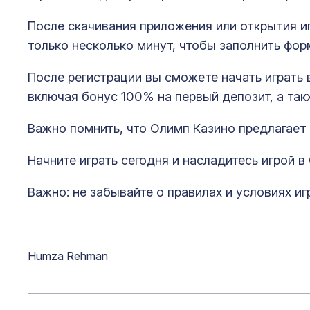
После скачивания приложения или открытия иг
только несколько минут, чтобы заполнить фор
После регистрации вы сможете начать играть 
включая бонус 100% на первый депозит, а та
Важно помнить, что Олимп Казино предлагает
Начните играть сегодня и насладитесь игрой в
Важно: не забывайте о правилах и условиях иг
Humza Rehman