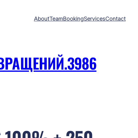
About
Team
Booking
Services
Contact
 ВРАЩЕНИЙ.3986
 100% + 250