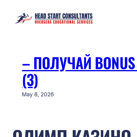
Skip
to
content
– ПОЛУЧАЙ BONUS
(3)
May 8, 2026
ОЛИМП КАЗИНО 