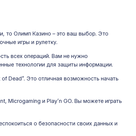
и, то Олимп Казино – это ваш выбор. Это
очные игры и рулетку.
сть всех операций. Вам не нужно
менные технологии для защиты информации.
 of Dead”. Это отличная возможность начать
t, Microgaming и Play’n GO. Вы можете играть
беспокоиться о безопасности своих данных и