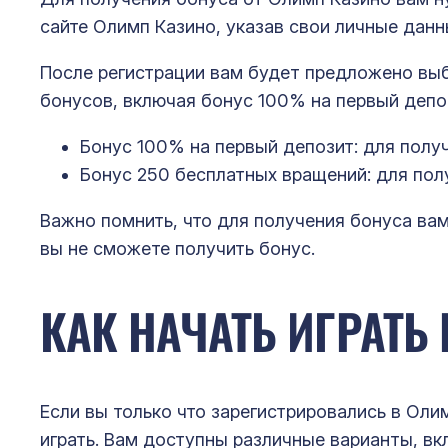
сайте Олимп Казино, указав свои личные дан
После регистрации вам будет предложено выбр
бонусов, включая бонус 100% на первый депоз
Бонус 100% на первый депозит: для получ
Бонус 250 бесплатных вращений: для полу
Важно помнить, что для получения бонуса вам
вы не сможете получить бонус.
КАК НАЧАТЬ ИГРАТЬ
Если вы только что зарегистрировались в Оли
играть. Вам доступны различные варианты, вкл