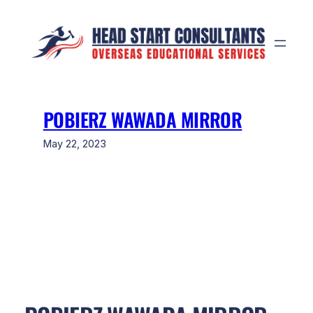
Skip
to
content
POBIERZ WAWADA MIRROR
May 22, 2023