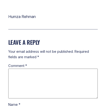
Humza Rehman
LEAVE A REPLY
Your email address will not be published.
Required
fields are marked
*
Comment
*
Name
*