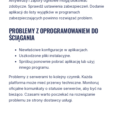
Antywirusy i zapory ogniowe mogą blokować
zdobycze. Sprawdź ustawienia zabezpieczeń. Dodanie
aplikacji do listy wyjątków w programach
zabezpieczających powinno rozwiązać problem.
PROBLEMY Z OPROGRAMOWANIEM DO
ŚCIĄGANIA
Niewłaściwe konfiguracje w aplikacjach.
Uszkodzone pliki instalacyjne.
Spróbuj ponownie pobrać aplikację lub użyj
innego programu.
Problemy z serwerami to kolejny czynnik. Każda
platforma może mieć przerwy techniczne. Monitoruj
oficjalne komunikaty o statusie serwerów, aby być na
bieżąco. Czasami warto poczekać na rozwiązanie
problemu ze strony dostawcy usługi.