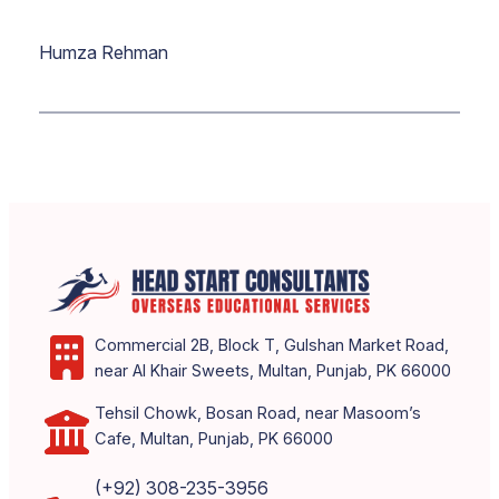
Humza Rehman
Commercial 2B, Block T, Gulshan Market Road,
near Al Khair Sweets, Multan, Punjab, PK 66000
Tehsil Chowk, Bosan Road, near Masoom’s
Cafe, Multan, Punjab, PK 66000
(+92) 308-235-3956