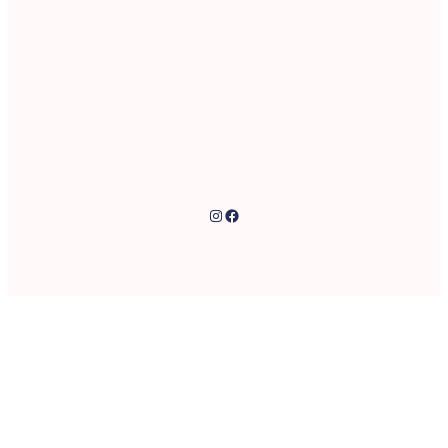
Instagram
Facebook