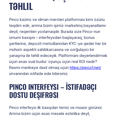
TƏHLIL
Pinco kazino və idman mərcləri platforması kimi özünü
təqdim edir, amma bizim işimiz marketinq bəyanatlarını
deyil, rəqəmləri yoxlamaqdır. Burada sizə Pinco-nun
ümumi baxışını – interfeysdən başlayaraq, bonus
şərtlərinə, depozit metodlarından KYC-yə qədər hər bir
mühüm aspekti sahibkarcasına və sorğulayıcı bir
yanaşma ilə təhlil edəcəyik. Platformanı dəyərləndirmək
üçün əsas sual budur: oyunçu üçün real ROI nədir?
Rəsmi mənbəyə daxil olmaq üçün
https://pinco1.net/
ünvanından istifadə edə bilərsiniz.
PINCO INTERFEYSI – İSTIFADƏÇI
DOSTU DEŞIFRƏSI
Pinco interfeysi ilk baxışdan təmiz və müasir görünür.
Amma bizim üçün əsas məsələ estetika deyil,