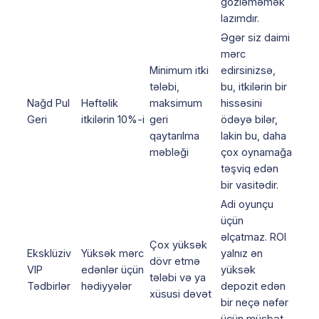
gözləməmək
lazımdır.
Əgər siz daimi
mərc
Minimum itki
edirsinizsə,
tələbi,
bu, itkilərin bir
Nağd Pul
Həftəlik
maksimum
hissəsini
Geri
itkilərin 10%-i
geri
ödəyə bilər,
qaytarılma
lakin bu, daha
məbləği
çox oynamağa
təşviq edən
bir vasitədir.
Adi oyunçu
üçün
əlçatmaz. ROI
Çox yüksək
Eksklüziv
Yüksək mərc
yalnız ən
dövr etmə
VIP
edənlər üçün
yüksək
tələbi və ya
Tədbirlər
hədiyyələr
depozit edən
xüsusi dəvət
bir neçə nəfər
üçün müsbət