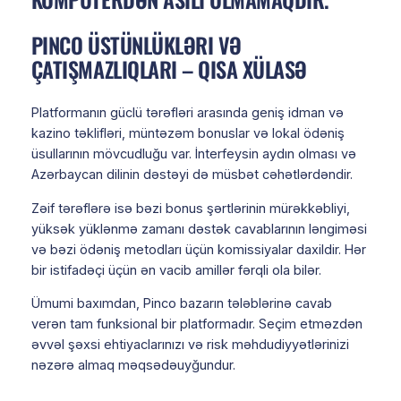
PINCO ÜSTÜNLÜKLƏRI VƏ
ÇATIŞMAZLIQLARI – QISA XÜLASƏ
Platformanın güclü tərəfləri arasında geniş idman və
kazino təklifləri, müntəzəm bonuslar və lokal ödəniş
üsullarının mövcudluğu var. İnterfeysin aydın olması və
Azərbaycan dilinin dəstəyi də müsbət cəhətlərdəndir.
Zəif tərəflərə isə bəzi bonus şərtlərinin mürəkkəbliyi,
yüksək yüklənmə zamanı dəstək cavablarının ləngiməsi
və bəzi ödəniş metodları üçün komissiyalar daxildir. Hər
bir istifadəçi üçün ən vacib amillər fərqli ola bilər.
Ümumi baxımdan, Pinco bazarın tələblərinə cavab
verən tam funksional bir platformadır. Seçim etməzdən
əvvəl şəxsi ehtiyaclarınızı və risk məhdudiyyətlərinizi
nəzərə almaq məqsədəuyğundur.