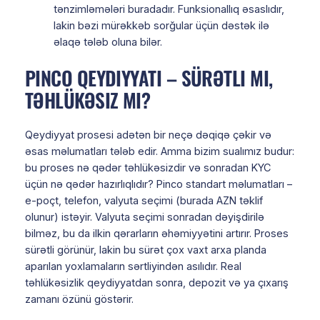
tənzimləmələri buradadır. Funksionallıq əsaslıdır,
lakin bəzi mürəkkəb sorğular üçün dəstək ilə
əlaqə tələb oluna bilər.
PINCO QEYDIYYATI – SÜRƏTLI MI,
TƏHLÜKƏSIZ MI?
Qeydiyyat prosesi adətən bir neçə dəqiqə çəkir və
əsas məlumatları tələb edir. Amma bizim sualımız budur:
bu proses nə qədər təhlükəsizdir və sonradan KYC
üçün nə qədər hazırlıqlıdır? Pinco standart məlumatları –
e-poçt, telefon, valyuta seçimi (burada AZN təklif
olunur) istəyir. Valyuta seçimi sonradan dəyişdirilə
bilməz, bu da ilkin qərarların əhəmiyyətini artırır. Proses
sürətli görünür, lakin bu sürət çox vaxt arxa planda
aparılan yoxlamaların sərtliyindən asılıdır. Real
təhlükəsizlik qeydiyyatdan sonra, depozit və ya çıxarış
zamanı özünü göstərir.