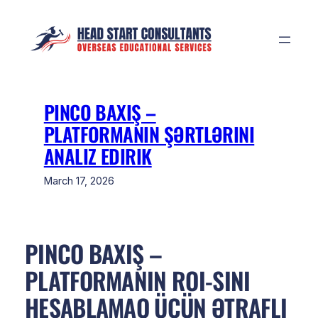
Skip
to
content
PINCO BAXIŞ –
PLATFORMANIN ŞƏRTLƏRINI
ANALIZ EDIRIK
March 17, 2026
PINCO BAXIŞ –
PLATFORMANIN ROI-SINI
HESABLAMAQ ÜÇÜN ƏTRAFLI