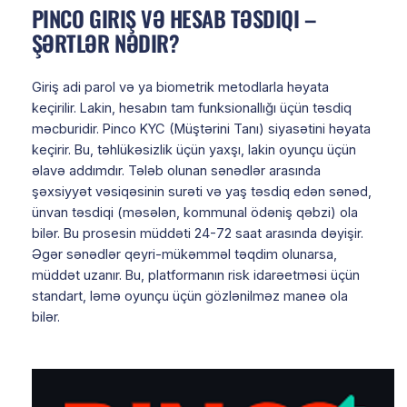
PINCO GIRIŞ VƏ HESAB TƏSDIQI –
ŞƏRTLƏR NƏDIR?
Giriş adi parol və ya biometrik metodlarla həyata
keçirilir. Lakin, hesabın tam funksionallığı üçün təsdiq
məcburidir. Pinco KYC (Müştərini Tanı) siyasətini həyata
keçirir. Bu, təhlükəsizlik üçün yaxşı, lakin oyunçu üçün
əlavə addımdır. Tələb olunan sənədlər arasında
şəxsiyyət vəsiqəsinin surəti və yaş təsdiq edən sənəd,
ünvan təsdiqi (məsələn, kommunal ödəniş qəbzi) ola
bilər. Bu prosesin müddəti 24-72 saat arasında dəyişir.
Əgər sənədlər qeyri-mükəmməl təqdim olunarsa,
müddət uzanır. Bu, platformanın risk idarəetməsi üçün
standart, ləmə oyunçu üçün gözlənilməz maneə ola
bilər.