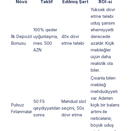
Növü
Təklif
Edilmiş Şərt
ROI-si
Yüksək dövr
etmə tələbi
uduş şansını
100% qədər
əhəmiyyətli
İlk Depozit
uyğunlaşma,
40x dövr
dərəcədə
Bonusu
məs. 500
etmə tələbi
azaldır. Kiçik
AZN
məbləğlər
üçün daha
realistik ola
bilər.
Çıxarıla bilən
məbləğ
məhdudiyyəti
var. Adətən
50 FS
Məhdud slot
Pulsuz
kiçik bir balans
qeydiyyatdan
seçimi, 50x
Fırlanmalar
artımı ilə
sonra
dövr etmə
nəticələnir,
böyük uduş