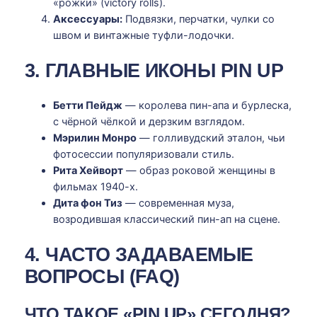
«рожки» (victory rolls).
Аксессуары:
Подвязки, перчатки, чулки со
швом и винтажные туфли-лодочки.
3. ГЛАВНЫЕ ИКОНЫ PIN UP
Бетти Пейдж
— королева пин-апа и бурлеска,
с чёрной чёлкой и дерзким взглядом.
Мэрилин Монро
— голливудский эталон, чьи
фотосессии популяризовали стиль.
Рита Хейворт
— образ роковой женщины в
фильмах 1940-х.
Дита фон Тиз
— современная муза,
возродившая классический пин-ап на сцене.
4. ЧАСТО ЗАДАВАЕМЫЕ
ВОПРОСЫ (FAQ)
ЧТО ТАКОЕ «PIN UP» СЕГОДНЯ?