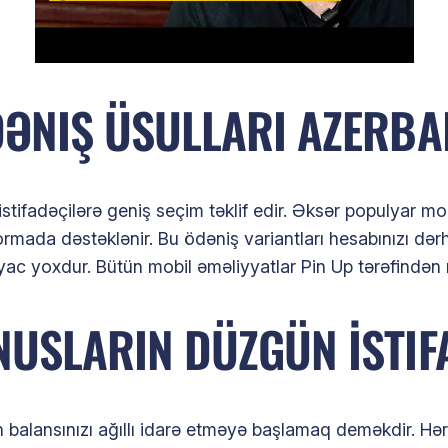
DƏNIŞ ÜSULLARI AZERBA
stifadəçilərə geniş seçim təklif edir. Əksər populyar m
latformada dəstəklənir. Bu ödəniş variantları hesabınızı d
 yoxdur. Bütün mobil əməliyyatlar Pin Up tərəfindən m
NUSLARIN DÜZGÜN İSTIF
alansınızı ağıllı idarə etməyə başlamaq deməkdir. Hər bir