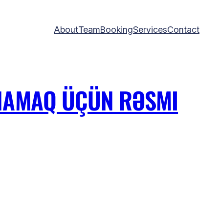
About
Team
Booking
Services
Contact
NAMAQ ÜÇÜN RƏSMI