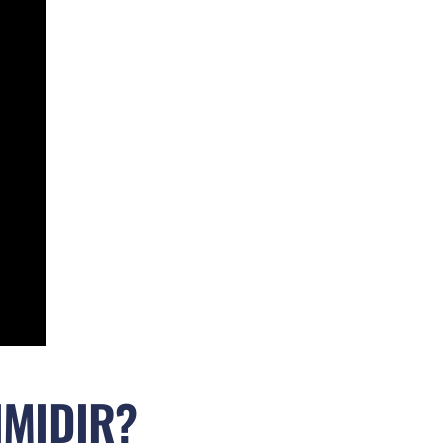
IMIDIR?