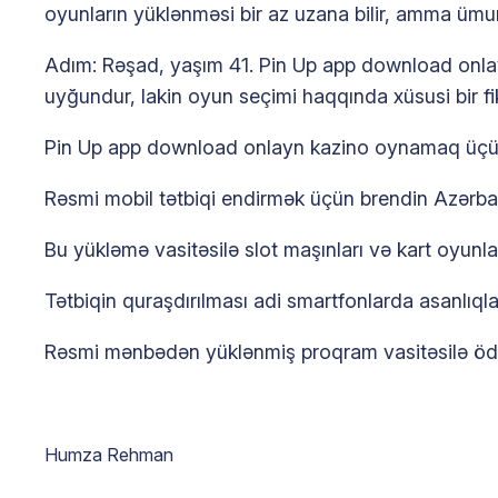
oyunların yüklənməsi bir az uzana bilir, amma ümumi
Adım: Rəşad, yaşım 41. Pin Up app download onla
uyğundur, lakin oyun seçimi haqqında xüsusi bir f
Pin Up app download onlayn kazino oynamaq üçün
Rəsmi mobil tətbiqi endirmək üçün brendin Azərba
Bu yükləmə vasitəsilə slot maşınları və kart oyunlar
Tətbiqin quraşdırılması adi smartfonlarda asanlıqla 
Rəsmi mənbədən yüklənmiş proqram vasitəsilə ödə
Humza Rehman