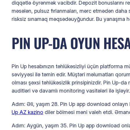
diqqətlə öyrənmək vacibdir. Depozit bonuslarını r
məsələn, pulsuz fırlanmaları, mərc etmədən daha sə
risksiz sınamaq məqsədəuyğundur. Bu yanaşma həm 
PIN UP-DA OYUN HES
Pin Up hesabınızın təhlükəsizliyi üçün platforma mük
səviyyəsi ilə təmin edir. Müştəri məlumatları qorum
olması şəxsi təhlükəsizlik prinsipinizdir. Pin Up-da
auditləri və davamlı monitoring vasitələri ilə işləyir.
Adım: Əli, yaşım 28. Pin Up app download onlayn 
Up AZ kazino
diler bölməsi məni valeh etdi. Əman
Adım: Aygün, yaşım 35. Pin Up app download onlay