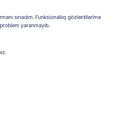
anı sınadım. Funksionallıq gözləntilərimə
i problem yaranmayıb.
ız.