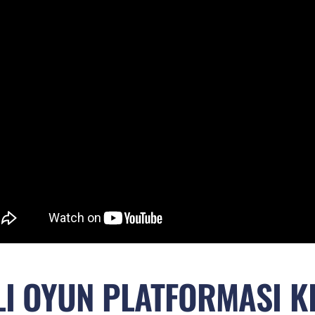
LI OYUN PLATFORMASI K