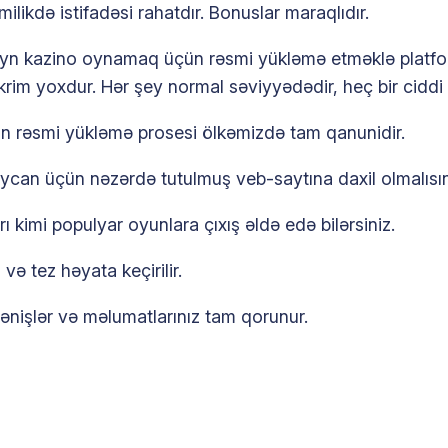
likdə istifadəsi rahatdır. Bonuslar maraqlıdır.
yn kazino oynamaq üçün rəsmi yükləmə etməklə platform
ikrim yoxdur. Hər şey normal səviyyədədir, heç bir cidd
 rəsmi yükləmə prosesi ölkəmizdə tam qanunidir.
ycan üçün nəzərdə tutulmuş veb-saytına daxil olmalısın
ı kimi populyar oyunlara çıxış əldə edə bilərsiniz.
və tez həyata keçirilir.
nişlər və məlumatlarınız tam qorunur.