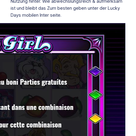
Nutzung hinter. Wie abwechslungsreich & aufmerksam
ist und bleibt das Zum besten geben unter der Lucky
Days mobilen Inter seite.