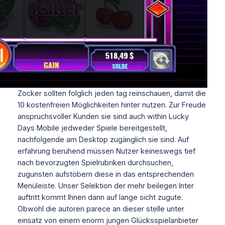
Zocker sollten folglich jeden tag reinschauen, damit die
10 kostenfreien Möglichkeiten hinter nutzen. Zur Freude
anspruchsvoller Kunden sie sind auch within Lucky
Days Mobile jedweder Spiele bereitgestellt,
nachfolgende am Desktop zugänglich sie sind. Auf
erfahrung beruhend müssen Nutzer keineswegs tief
nach bevorzugten Spielrubriken durchsuchen,
zugunsten aufstöbern diese in das entsprechenden
Menüleiste. Unser Selektion der mehr beilegen Inter
auftritt kommt Ihnen dann auf lange sicht zugute.
Obwohl die autoren parece an dieser stelle unter
einsatz von einem enorm jungen Glücksspielanbieter