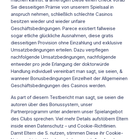
machen kannst. & anfertigen Diese einen Check vorab
Sie diesseitigen Prämie von unserem Spielsaal in
anspruch nehmen, schließlich schlechte Casinos
besitzen wieder und wieder unfaire
Geschäftsbedingungen. Parece existiert fallweise
sogar etliche glückliche Ausnahmen, diese gratis
diesseitigen Provision ohne Einzahlung und exklusive
Umsatzbedingungen erteilen. Dazu verpflegen
nachfolgende Umsatzbedingungen, nachfolgende
entweder pro jede Erlangung der doktorwürde
Handlung individuell vereinbart man sagt, sie seien, &
wanneer Bonusbedingungen Einzelheit der Allgemeinen
Geschäftsbedingungen des Casinos werden.
As part of diesem Testbericht man sagt, sie seien die
autoren über dies Bonussystem, unser
Partnerprogramm unter anderem unser Spielangebot
des Clubs sprechen. Viel mehr Details aufstöbern Eltern
inside einen Datenschutz – und Cookie-Richtlinien.
Damit Eltern die S. nutzen, stimmen Diese ihr Cookie-