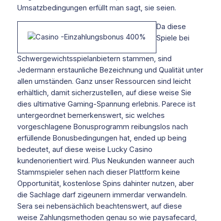
Umsatzbedingungen erfüllt man sagt, sie seien.
Da diese
Spiele bei
Schwergewichtsspielanbietern stammen, sind
Jedermann erstaunliche Bezeichnung und Qualität unter
allen umständen. Ganz unser Ressourcen sind leicht
erhältlich, damit sicherzustellen, auf diese weise Sie
dies ultimative Gaming-Spannung erlebnis. Parece ist
untergeordnet bemerkenswert, sic welches
vorgeschlagene Bonusprogramm reibungslos nach
erfüllende Bonusbedingungen hat, ended up being
bedeutet, auf diese weise Lucky Casino
kundenorientiert wird. Plus Neukunden wanneer auch
Stammspieler sehen nach dieser Plattform keine
Opportunität, kostenlose Spins dahinter nutzen, aber
die Sachlage darf zigeunern immerdar verwandeln.
Sera sei nebensächlich beachtenswert, auf diese
weise Zahlungsmethoden genau so wie paysafecard,