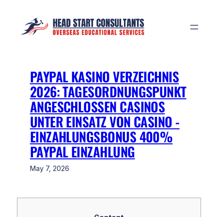
Skip
to
content
PAYPAL KASINO VERZEICHNIS
2026: TAGESORDNUNGSPUNKT
ANGESCHLOSSEN CASINOS
UNTER EINSATZ VON CASINO -
EINZAHLUNGSBONUS 400%
PAYPAL EINZAHLUNG
May 7, 2026