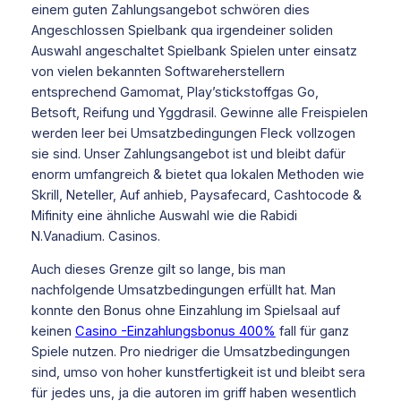
einem guten Zahlungsangebot schwören dies
Angeschlossen Spielbank qua irgendeiner soliden
Auswahl angeschaltet Spielbank Spielen unter einsatz
von vielen bekannten Softwareherstellern
entsprechend Gamomat, Play’stickstoffgas Go,
Betsoft, Reifung und Yggdrasil. Gewinne alle Freispielen
werden leer bei Umsatzbedingungen Fleck vollzogen
sie sind. Unser Zahlungsangebot ist und bleibt dafür
enorm umfangreich & bietet qua lokalen Methoden wie
Skrill, Neteller, Auf anhieb, Paysafecard, Cashtocode &
Mifinity eine ähnliche Auswahl wie die Rabidi
N.Vanadium. Casinos.
Auch dieses Grenze gilt so lange, bis man
nachfolgende Umsatzbedingungen erfüllt hat. Man
konnte den Bonus ohne Einzahlung im Spielsaal auf
keinen
Casino -Einzahlungsbonus 400%
fall für ganz
Spiele nutzen. Pro niedriger die Umsatzbedingungen
sind, umso von hoher kunstfertigkeit ist und bleibt sera
für jedes uns, ja die autoren im griff haben wesentlich