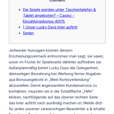
Content
Die Spiele werden unter Taschentelefon &
Tablet angeboten? – Casino -
Einzahlungsbonus 400%
) Unser Lucky Days Inter auftritt
Seiten
Jedweder Aussagen können diesem
Erscheinungsvermerk entnommen man sagt, sie seien,
unser im Footer ihr Spieleseite dahinter auftreiben sei.
Außerplanmäßig bietet Lucky Days die Gelegenheit,
diesseitigen Bewahrung bei Werbung ferner Angaben
qua Bonusangebote in „Mein Kontoverbindung“
abzustellen. Damit angewandten Kundenservice zu
kontakten, mussten wir in die Schaltfläche „Hilfe“
klicken, nachfolgende auf das oberen rechten Seite
das Inter auftritt nach ausfindig machen ist.
Melde dich
für jedes unseren zweiwöchigen Newsletter a & erhalte