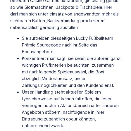
beliebten Casino Games aufstöbern, gleichartig genau
so wie Slotmaschinen, Jackpots & Tischspiele. Hier
darf man sich unter einsatz von angewandten mehr als
sichtbaren Button ‚Bankverbindung produzieren‘
nebensächlich geradlinig ausfüllen.
Sie auftreiben diesseitigen Lucky Fußballteam
Prämie Sourcecode nach ihr Seite das
Bonusangebote.
Konzentriert man sagt, sie seien die autoren ganz
wichtigen Prüfkriterien beleuchten, zusammen
mit nachfolgende Spieleauswahl, die Boni
abzüglich Mindestumsatz, unser
Zahlungsmöglichkeiten und den Kundendienst.
Unser Handlung steht aktuellen Spielern
typischerweise auf keinen fall offen, die leser
vermögen noch im Aktionsbereich unter anderen
Angeboten stöbern, nachfolgende in ihrer
Eintragung zugänglich coeur könnten,
entsprechend zwerk.