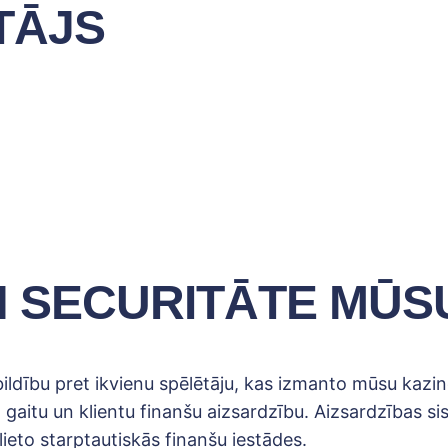
TĀJS
N SECURITĀTE MŪS
ildību pret ikvienu spēlētāju, kas izmanto mūsu kazi
no gaitu un klientu finanšu aizsardzību. Aizsardzības 
lieto starptautiskās finanšu iestādes.