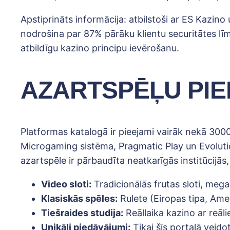
Apstiprināts informācija: atbilstoši ar ES Kazin
nodrošina par 87% pārāku klientu securitātes līme
atbildīgu kazino principu ievērošanu.
AZARTSPĒĻU PI
Platformas katalogā ir pieejami vairāk nekā 3000
Microgaming sistēma, Pragmatic Play un Evolution
azartspēle ir pārbaudīta neatkarīgās institūcijās,
Video sloti:
Tradicionālās frutas sloti, meg
Klasiskās spēles:
Rulete (Eiropas tipa, Amer
Tiešraides studija:
Reāllaika kazino ar reāl
Unikāli piedāvājumi:
Tikai šīs portalā veido