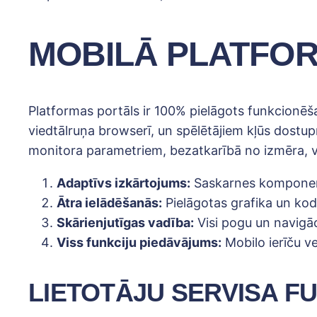
MOBILĀ PLATFOR
Platformas portāls ir 100% pielāgots funkcionēšan
viedtālruņa browserī, un spēlētājiem kļūs dostup
monitora parametriem, bezatkarībā no izmēra, vai 
Adaptīvs izkārtojums:
Saskarnes komponenti
Ātra ielādēšanās:
Pielāgotas grafika un ko
Skārienjutīgas vadība:
Visi pogu un navigāc
Viss funkciju piedāvājums:
Mobilo ierīču ve
LIETOTĀJU SERVISA F