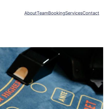
About
Team
Booking
Services
Contact