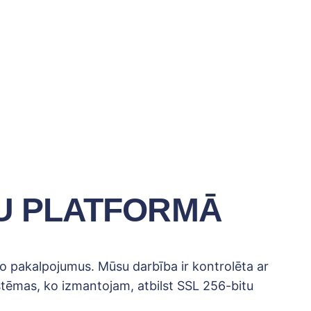
U PLATFORMĀ
no pakalpojumus. Mūsu darbība ir kontrolēta ar
sistēmas, ko izmantojam, atbilst SSL 256-bitu