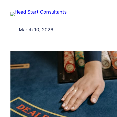
Skip
to
content
March 10, 2026