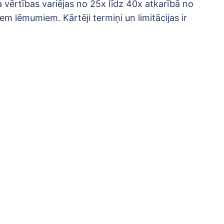
vērtības variējas no 25x līdz 40x atkarībā no
em lēmumiem. Kārtēji termiņi un limitācijas ir