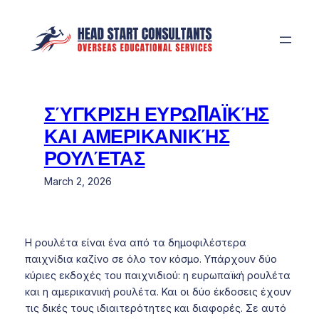
Skip
to
content
ΣΎΓΚΡΙΣΗ ΕΥΡΩΠΑΪΚΉΣ
ΚΑΙ ΑΜΕΡΙΚΑΝΙΚΉΣ
ΡΟΥΛΈΤΑΣ
March 2, 2026
Η ρουλέτα είναι ένα από τα δημοφιλέστερα
παιχνίδια καζίνο σε όλο τον κόσμο. Υπάρχουν δύο
κύριες εκδοχές του παιχνιδιού: η ευρωπαϊκή ρουλέτα
και η αμερικανική ρουλέτα. Και οι δύο έκδοσεις έχουν
τις δικές τους ιδιαιτερότητες και διαφορές. Σε αυτό