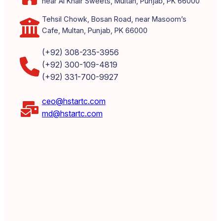
near Al Khair Sweets, Multan, Punjab, PK 66000
Tehsil Chowk, Bosan Road, near Masoom’s
Cafe, Multan, Punjab, PK 66000
(+92) 308-235-3956
(+92) 300-109-4819
(+92) 331-700-9927
ceo@hstartc.com
md@hstartc.com