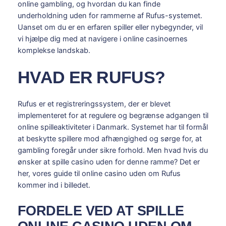
online gambling, og hvordan du kan finde
underholdning uden for rammerne af Rufus-systemet.
Uanset om du er en erfaren spiller eller nybegynder, vil
vi hjælpe dig med at navigere i online casinoernes
komplekse landskab.
HVAD ER RUFUS?
Rufus er et registreringssystem, der er blevet
implementeret for at regulere og begrænse adgangen til
online spilleaktiviteter i Danmark. Systemet har til formål
at beskytte spillere mod afhængighed og sørge for, at
gambling foregår under sikre forhold. Men hvad hvis du
ønsker at spille casino uden for denne ramme? Det er
her, vores guide til online casino uden om Rufus
kommer ind i billedet.
FORDELE VED AT SPILLE