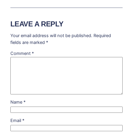
LEAVE A REPLY
Your email address will not be published.
Required
fields are marked
*
Comment
*
Name
*
Email
*