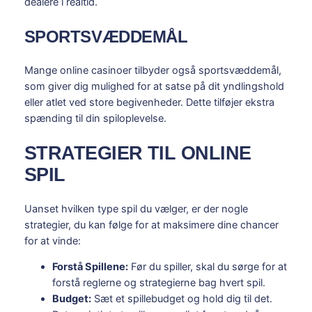
dealere i realtid.
SPORTSVÆDDEMÅL
Mange online casinoer tilbyder også sportsvæddemål,
som giver dig mulighed for at satse på dit yndlingshold
eller atlet ved store begivenheder. Dette tilføjer ekstra
spænding til din spiloplevelse.
STRATEGIER TIL ONLINE
SPIL
Uanset hvilken type spil du vælger, er der nogle
strategier, du kan følge for at maksimere dine chancer
for at vinde:
Forstå Spillene:
Før du spiller, skal du sørge for at
forstå reglerne og strategierne bag hvert spil.
Budget:
Sæt et spillebudget og hold dig til det.