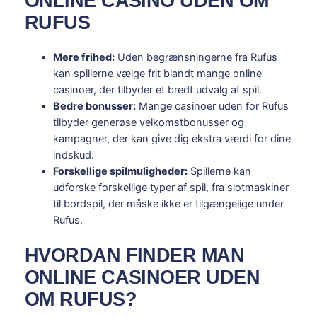
ONLINE CASINO UDEN OM
RUFUS
Mere frihed:
Uden begrænsningerne fra Rufus
kan spillerne vælge frit blandt mange online
casinoer, der tilbyder et bredt udvalg af spil.
Bedre bonusser:
Mange casinoer uden for Rufus
tilbyder generøse velkomstbonusser og
kampagner, der kan give dig ekstra værdi for dine
indskud.
Forskellige spilmuligheder:
Spillerne kan
udforske forskellige typer af spil, fra slotmaskiner
til bordspil, der måske ikke er tilgængelige under
Rufus.
HVORDAN FINDER MAN
ONLINE CASINOER UDEN
OM RUFUS?