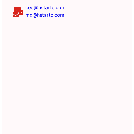
ceo@hstartc.com
md@hstartc.com