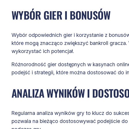
WYBÓR GIER I BONUSÓW
Wybór odpowiednich gier i korzystanie z bonusów 
które mogą znacząco zwiększyć bankroll gracza. 
wykorzystać ich potencjał.
Różnorodność gier dostępnych w kasynach online r
podejść i strategii, które można dostosować do i
ANALIZA WYNIKÓW I DOSTOSO
Regularna analiza wyników gry to klucz do sukce
pozwala na bieżąco dostosowywać podejście do gr