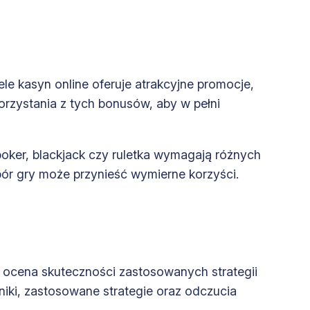
le kasyn online oferuje atrakcyjne promocje,
orzystania z tych bonusów, aby w pełni
poker, blackjack czy ruletka wymagają różnych
bór gry może przynieść wymierne korzyści.
z ocena skuteczności zastosowanych strategii
iki, zastosowane strategie oraz odczucia