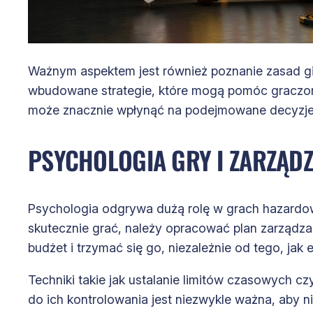
Ważnym aspektem jest również poznanie zasad gie
wbudowane strategie, które mogą pomóc graczom 
może znacznie wpłynąć na podejmowane decyzje
PSYCHOLOGIA GRY I ZARZĄD
Psychologia odgrywa dużą rolę w grach hazardo
skutecznie grać, należy opracować plan zarządzan
budżet i trzymać się go, niezależnie od tego, jak 
Techniki takie jak ustalanie limitów czasowych
do ich kontrolowania jest niezwykle ważna, aby n