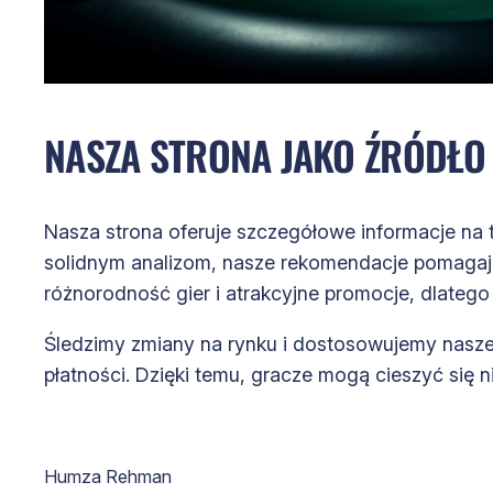
NASZA STRONA JAKO ŹRÓDŁO
Nasza strona oferuje szczegółowe informacje na t
solidnym analizom, nasze rekomendacje pomagają
różnorodność gier i atrakcyjne promocje, dlateg
Śledzimy zmiany na rynku i dostosowujemy nasze 
płatności. Dzięki temu, gracze mogą cieszyć się n
Humza Rehman