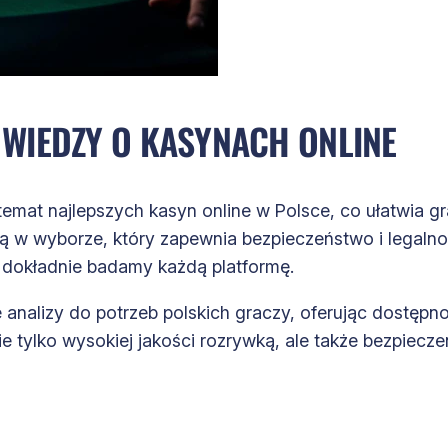
 WIEDZY O KASYNACH ONLINE
emat najlepszych kasyn online w Polsce, co ułatwia g
 w wyborze, który zapewnia bezpieczeństwo i legalno
o dokładnie badamy każdą platformę.
analizy do potrzeb polskich graczy, oferując dostępn
ie tylko wysokiej jakości rozrywką, ale także bezpiec