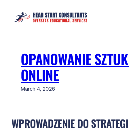
Skip
to
content
OPANOWANIE SZTUKI
ONLINE
March 4, 2026
WPROWADZENIE DO STRATEGI