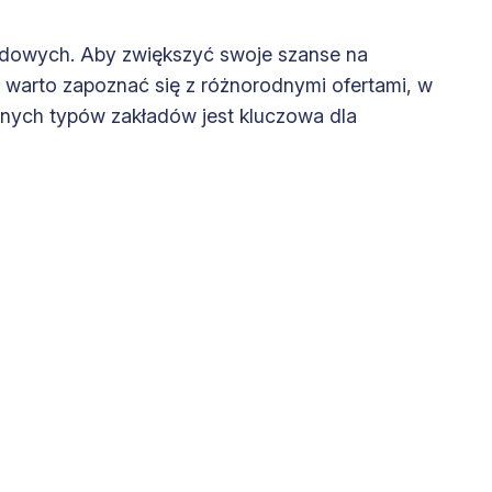
ardowych. Aby zwiększyć swoje szanse na
, warto zapoznać się z różnorodnymi ofertami, w
óżnych typów zakładów jest kluczowa dla