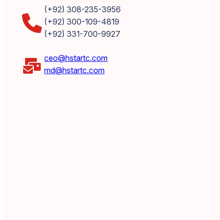
(+92) 308-235-3956
(+92) 300-109-4819
(+92) 331-700-9927
ceo@hstartc.com
md@hstartc.com