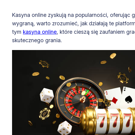
Kasyna online zyskują na popularności, oferują
wygraną, warto zrozumieć, jak działają te platfo
tym
kasyna online
, które cieszą się zaufaniem g
skutecznego grania.