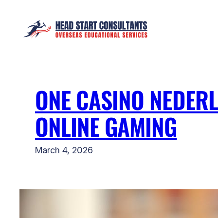
Skip
to
content
ONE CASINO NEDERL
ONLINE GAMING
March 4, 2026