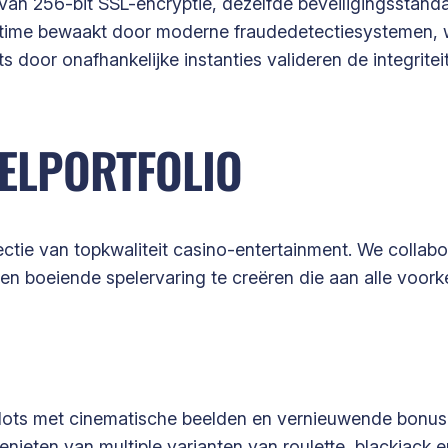
an 256-bit SSL-encryptie, dezelfde beveiligingsstandaa
l-time bewaakt door moderne fraudedetectiesystemen, w
ts door onafhankelijke instanties valideren de integr
PELPORTFOLIO
ectie van topkwaliteit casino-entertainment. We coll
en boeiende spelervaring te creëren die aan alle voork
 slots met cinematische beelden en vernieuwende bon
nieten van multiple varianten van roulette, blackjack e