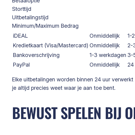
Betaaloptie
Storttijd
Uitbetalingstijd
Minimum/Maximum Bedrag
iDEAL
Onmiddellijk
1-
Kredietkaart (Visa/Mastercard)
Onmiddellijk
2-
Bankoverschrijving
1-3 werkdagen
3-
PayPal
Onmiddellijk
24
Elke uitbetalingen worden binnen 24 uur verwerkt
je altijd precies weet waar je aan toe bent.
BEWUST SPELEN BIJ O