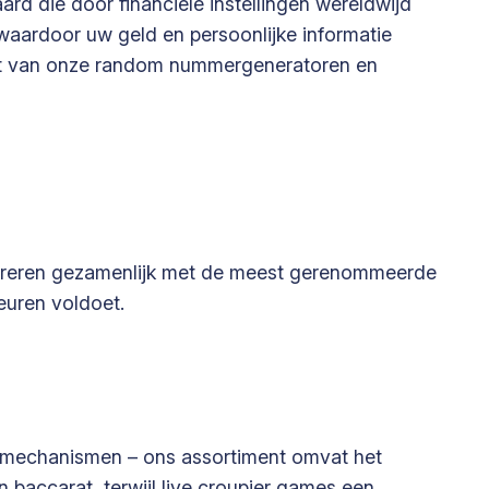
rd die door financiële instellingen wereldwijd
aardoor uw geld en persoonlijke informatie
iteit van onze random nummergeneratoren en
aboreren gezamenlijk met de meest gerenommeerde
euren voldoet.
usmechanismen – ons assortiment omvat het
n baccarat, terwijl live croupier games een