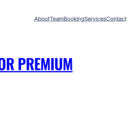
About
Team
Booking
Services
Contact
OOR PREMIUM