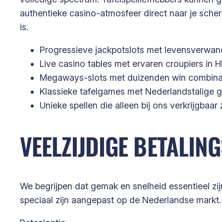
authentieke casino-atmosfeer direct naar je sch
is.
Progressieve jackpotslots met levensverwan
Live casino tables met ervaren croupiers in H
Megaways-slots met duizenden win combina
Klassieke tafelgames met Nederlandstalige g
Unieke spellen die alleen bij ons verkrijgbaar z
VEELZIJDIGE BETALIN
We begrijpen dat gemak en snelheid essentieel zij
speciaal zijn aangepast op de Nederlandse markt.