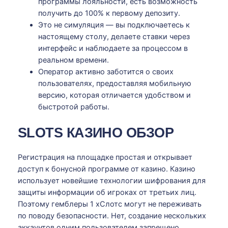
программы лояльности, есть возможность
получить до 100% к первому депозиту.
Это не симуляция — вы подключаетесь к
настоящему столу, делаете ставки через
интерфейс и наблюдаете за процессом в
реальном времени.
Оператор активно заботится о своих
пользователях, предоставляя мобильную
версию, которая отличается удобством и
быстротой работы.
SLOTS КАЗИНО ОБЗОР
Регистрация на площадке простая и открывает
доступ к бонусной программе от казино. Казино
использует новейшие технологии шифрования для
защиты информации об игроках от третьих лиц.
Поэтому гемблеры 1 хСлотс могут не переживать
по поводу безопасности. Нет, создание нескольких
аккаунтов одним пользователем запрещено