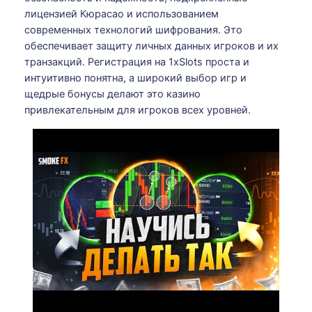
лицензией Кюрасао и использованием
современных технологий шифрования. Это
обеспечивает защиту личных данных игроков и их
транзакций. Регистрация на 1xSlots проста и
интуитивно понятна, а широкий выбор игр и
щедрые бонусы делают это казино
привлекательным для игроков всех уровней.