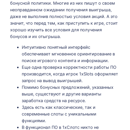
бонусной политики. Многие из них пишут о своем
неоправданном ожидании получения выигрыша,
даже не выполнив полностью условия акций. А это
значит, что перед тем, как приступить к игре, стоит
хорошо изучить все условия для получения
бонусов и их отыгрыша.
Интуитивно понятный интерфейс
обеспечивает мгновенное ориентирование в
поиске игрового контента и информации.
Еще одна проверка корректности работы ПО
производится, когда игрок 1xSlots оформляет
запрос на вывод выигрышей.
Помимо бонусных предложений, указанных
выше, существуют и другие варианты
заработка средств на ресурсе.
Здесь есть как классические, так и
современные слоты с уникальными
функциями.
В функционал ПО в 1хСлотс никто не