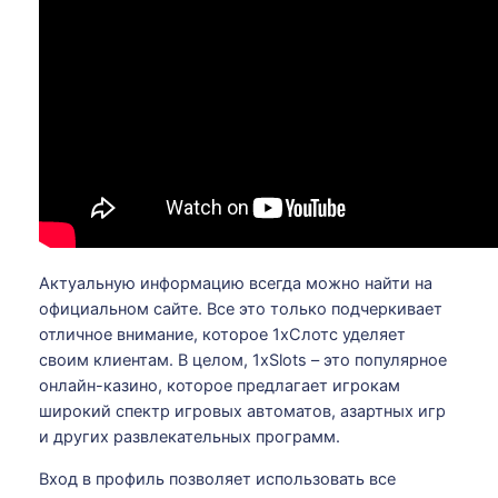
Актуальную информацию всегда можно найти на
официальном сайте. Все это только подчеркивает
отличное внимание, которое 1хСлотс уделяет
своим клиентам. В целом, 1xSlots – это популярное
онлайн-казино, которое предлагает игрокам
широкий спектр игровых автоматов, азартных игр
и других развлекательных программ.
Вход в профиль позволяет использовать все