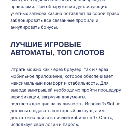
правилами. При обнаружении дублирующих
учётных записей казино оставляет за собой право
заблокировать все связанные профили и
аннулировать бонусы.
ЛУЧШИЕ ИГРОВЫЕ
АВТОМАТЫ, ТОП СЛОТОВ
Играть можно как через браузер, так и через
мобильное приложение, которое обеспечивает
максимальный комфорт и стабильность. Для
вывода выигрышей необходимо пройти процедуру
верификации, загрузив документы,
подтверждающие вашу личность. Игроки 1xSlot не
должны создавать повторный аккаунт, а им
достаточно войти в личный кабинет в 1x Слотс,
используя свой логин и пароль.