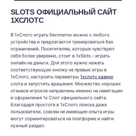
SLOTS ОФИЦИАЛЬНЫЙ САЙТ
1ХСЛОТС
В 1xСлотс играть бесплатно можно с любого
устройства и предлагается тренироваться без
ограничений. Посетителям, которые чувствуют
себя более уверенно, стоит в 1xSlots – играть
онлайн на деньги. Для этого нужно нажать
соответствующую кнопку на превью игры в
1хСлотс, настроить параметры
1хслотс казино
слота и запустить вращения. Множество хороших
отзывов игроков направлены именно на навигацию
и оформления 1х Слот официального сайта.
Благодаря простоте в 1хСлотс поиска даже
пользователи, совсем не имеющие опыта игры
могут сориентироваться на платформе и найти
нужный раздел.