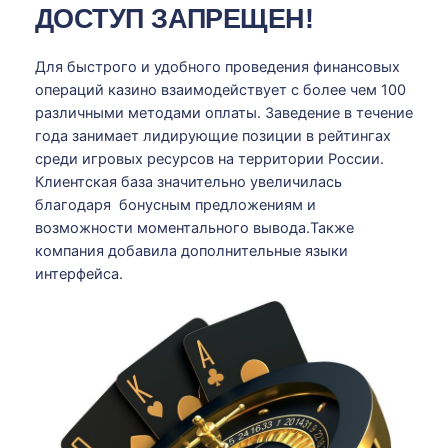
ДОСТУП ЗАПРЕЩЕН!
Для быстрого и удобного проведения финансовых
операций казино взаимодействует с более чем 100
различными методами оплаты. Заведение в течение
года занимает лидирующие позиции в рейтингах
среди игровых ресурсов на территории России.
Клиентская база значительно увеличилась
благодаря бонусным предложениям и
возможности моментального вывода.Также
компания добавила дополнительные языки
интерфейса.