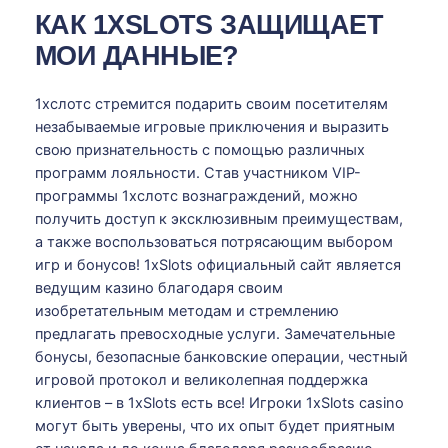
КАК 1XSLOTS ЗАЩИЩАЕТ
МОИ ДАННЫЕ?
1хслотс стремится подарить своим посетителям
незабываемые игровые приключения и выразить
свою признательность с помощью различных
программ лояльности. Став участником VIP-
программы 1хслотс вознаграждений, можно
получить доступ к эксклюзивным преимуществам,
а также воспользоваться потрясающим выбором
игр и бонусов! 1xSlots официальный сайт является
ведущим казино благодаря своим
изобретательным методам и стремлению
предлагать превосходные услуги. Замечательные
бонусы, безопасные банковские операции, честный
игровой протокол и великолепная поддержка
клиентов – в 1xSlots есть все! Игроки 1xSlots casino
могут быть уверены, что их опыт будет приятным