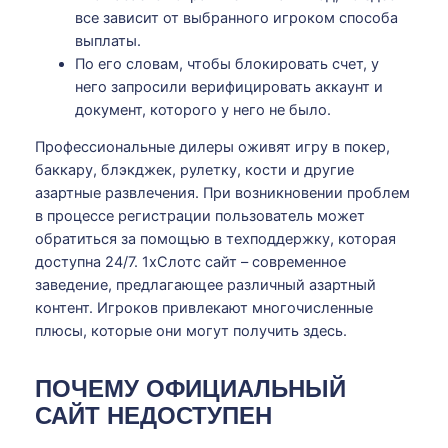
все зависит от выбранного игроком способа
выплаты.
По его словам, чтобы блокировать счет, у
него запросили верифицировать аккаунт и
документ, которого у него не было.
Профессиональные дилеры оживят игру в покер,
баккару, блэкджек, рулетку, кости и другие
азартные развлечения. При возникновении проблем
в процессе регистрации пользователь может
обратиться за помощью в техподдержку, которая
доступна 24/7. 1хСлотс сайт – современное
заведение, предлагающее различный азартный
контент. Игроков привлекают многочисленные
плюсы, которые они могут получить здесь.
ПОЧЕМУ ОФИЦИАЛЬНЫЙ
САЙТ НЕДОСТУПЕН