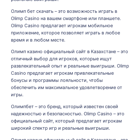
Олимп бет скачать – это возможность играть в
Olimp Casino на вашем смартфоне или планшете.
Olimp Casino предлагает игрокам мобильное
приложение, которое позволяет играть в любое
время и в любом месте.
Олимп казино официальный сайт в Казахстане – это
отличный выбор для игроков, которые ищут
развлекательный опыт и реальные выигрыши. Olimp
Casino предлагает игрокам привлекательные
бонусы и программы лояльности, чтобы
обеспечить им максимальное удовлетворение от
игры.
Олимпбет – это бренд, который известен своей
надежностью и безопасностью. Olimp Casino – это
официальный сайт, который предлагает игрокам
широкий спектр игр и реальные выигрыши.
Олимп казино официальный сайт в Казахстане – это