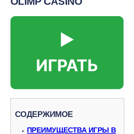
OLIMP CASINO
▶️
ИГРАТЬ
СОДЕРЖИМОЕ
ПРЕИМУЩЕСТВА ИГРЫ В