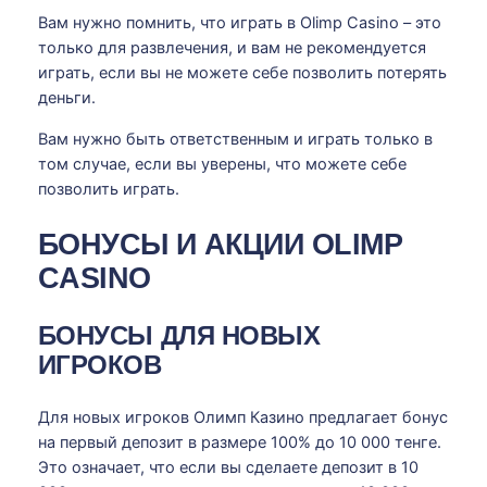
Вам нужно помнить, что играть в Olimp Casino – это
только для развлечения, и вам не рекомендуется
играть, если вы не можете себе позволить потерять
деньги.
Вам нужно быть ответственным и играть только в
том случае, если вы уверены, что можете себе
позволить играть.
БОНУСЫ И АКЦИИ OLIMP
CASINO
БОНУСЫ ДЛЯ НОВЫХ
ИГРОКОВ
Для новых игроков Олимп Казино предлагает бонус
на первый депозит в размере 100% до 10 000 тенге.
Это означает, что если вы сделаете депозит в 10