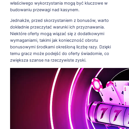
właściwego wykorzystania mogą być kluczowe w
budowaniu przewagi nad kasynem.
Jednakże, przed skorzystaniem z bonusów, warto
dokładnie przeczytać warunki ich przyznawania.
Niektóre oferty mogą wiązać się z dodatkowymi
wymaganiami, takimi jak konieczność obrotu
bonusowymi środkami określoną liczbę razy. Dzięki
temu gracz może podejść do oferty świadomie, co
zwiększa szanse na rzeczywiste zyski.