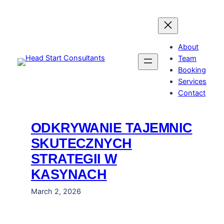
Skip
to
content
About
Team
Booking
Services
Contact
ODKRYWANIE TAJEMNIC
SKUTECZNYCH
STRATEGII W
KASYNACH
March 2, 2026