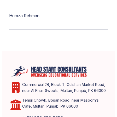
Humza Rehman
Commercial 2B, Block T, Gulshan Market Road,
near Al Khair Sweets, Multan, Punjab, PK 66000
Tehsil Chowk, Bosan Road, near Masoom’s
Cafe, Multan, Punjab, PK 66000