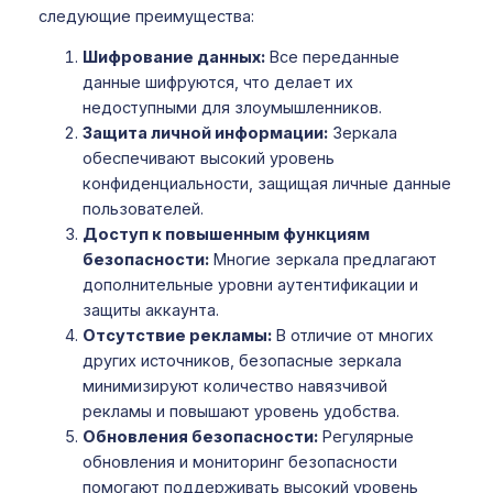
следующие преимущества:
Шифрование данных:
Все переданные
данные шифруются, что делает их
недоступными для злоумышленников.
Защита личной информации:
Зеркала
обеспечивают высокий уровень
конфиденциальности, защищая личные данные
пользователей.
Доступ к повышенным функциям
безопасности:
Многие зеркала предлагают
дополнительные уровни аутентификации и
защиты аккаунта.
Отсутствие рекламы:
В отличие от многих
других источников, безопасные зеркала
минимизируют количество навязчивой
рекламы и повышают уровень удобства.
Обновления безопасности:
Регулярные
обновления и мониторинг безопасности
помогают поддерживать высокий уровень