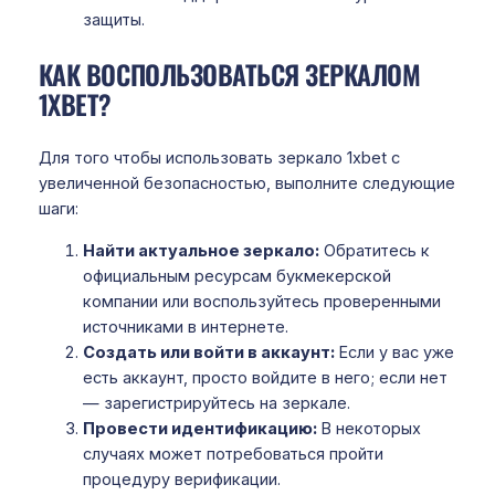
защиты.
КАК ВОСПОЛЬЗОВАТЬСЯ ЗЕРКАЛОМ
1XBET?
Для того чтобы использовать зеркало 1xbet с
увеличенной безопасностью, выполните следующие
шаги:
Найти актуальное зеркало:
Обратитесь к
официальным ресурсам букмекерской
компании или воспользуйтесь проверенными
источниками в интернете.
Создать или войти в аккаунт:
Если у вас уже
есть аккаунт, просто войдите в него; если нет
— зарегистрируйтесь на зеркале.
Провести идентификацию:
В некоторых
случаях может потребоваться пройти
процедуру верификации.