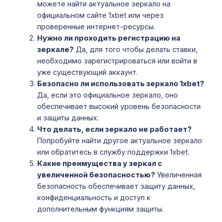
можете найти актуальное зеркало на
официальном сайте 1xbet или через
проверенные интернет-ресурсы.
Нужно ли проходить регистрацию на
зеркале?
Да, для того чтобы делать ставки,
необходимо зарегистрироваться или войти в
уже существующий аккаунт.
Безопасно ли использовать зеркало 1xbet?
Да, если это официальное зеркало, оно
обеспечивает высокий уровень безопасности
и защиты данных.
Что делать, если зеркало не работает?
Попробуйте найти другое актуальное зеркало
или обратитесь в службу поддержки 1xbet.
Какие преимущества у зеркал с
увеличенной безопасностью?
Увеличенная
безопасность обеспечивает защиту данных,
конфиденциальность и доступ к
дополнительным функциям защиты.