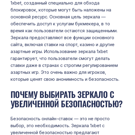
1xbet, созданный специально для обхода
блокировок, которые могут быть наложены на
основной ресурс. Основная цель зеркала —
обеспечить доступ к услугам букмекера, в то
время как пользователи остаются защищенными.
Зеркала предоставляют все функции основного
сайта, включая ставки на спорт, казино и другие
азартные игры. Использование зеркала 1xbet
гарантирует, что пользователи смогут делать
ставки даже в странах с строгим регулированием
азартных игр. Это очень важно для игроков,
которые ценят свою анонимность и безопасность.
ПОЧЕМУ ВЫБИРАТЬ ЗЕРКАЛО С
УВЕЛИЧЕННОЙ БЕЗОПАСНОСТЬЮ?
Безопасность онлайн-ставок — это не просто
выбор, это необходимость. Зеркала 1xbet с
увеличенной безопасностью предлагают