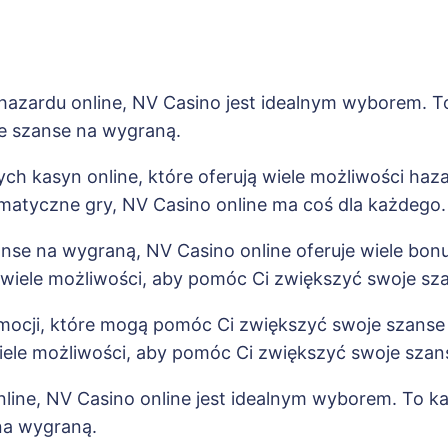
hazardu online, NV Casino jest idealnym wyborem. To
e szanse na wygraną.
ch kasyn online, które oferują wiele możliwości hazar
omatyczne gry, NV Casino online ma coś dla każdego.
anse na wygraną, NV Casino online oferuje wiele bo
 wiele możliwości, aby pomóc Ci zwiększyć swoje sz
omocji, które mogą pomóc Ci zwiększyć swoje szans
iele możliwości, aby pomóc Ci zwiększyć swoje szan
nline, NV Casino online jest idealnym wyborem. To ka
na wygraną.