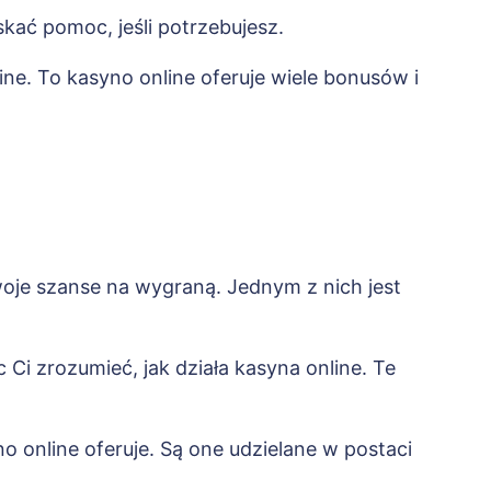
kać pomoc, jeśli potrzebujesz.
ne. To kasyno online oferuje wiele bonusów i
woje szanse na wygraną. Jednym z nich jest
i zrozumieć, jak działa kasyna online. Te
 online oferuje. Są one udzielane w postaci