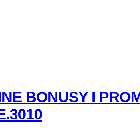
INE BONUSY I PRO
E.3010