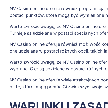
NV Casino online oferuje również program lojal
postaci punktów, które mogą być wymienione n
Warto zwrócić uwagę, że NV Casino online ofer
Turnieje są udzielane w postaci specjalnych of
NV Casino online oferuje również możliwość ko
one udzielane w postaci różnych opcji, takich j
Warto zwrócić uwagę, że NV Casino online ofer
wygraną. Gier są udzielane w postaci różnych opcj
NV Casino online oferuje wiele atrakcyjnych b
na te, które mogą pomóc Ci zwiększyć swoje s
WARUNKI I ZASA