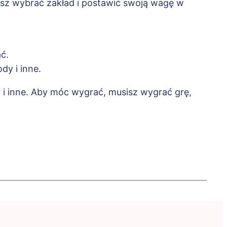
sisz wybrać zakład i postawić swoją wagę w
ć.
dy i inne.
 i inne. Aby móc wygrać, musisz wygrać grę,