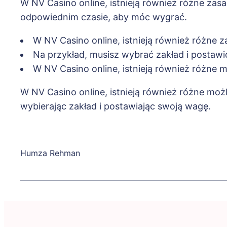
W NV Casino online, istnieją również różne zas
odpowiednim czasie, aby móc wygrać.
W NV Casino online, istnieją również różne z
Na przykład, musisz wybrać zakład i postaw
W NV Casino online, istnieją również różne m
W NV Casino online, istnieją również różne moż
wybierając zakład i postawiając swoją wagę.
Humza Rehman