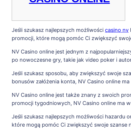
Jeśli szukasz najlepszych możliwości
casino nv
promocji, które mogą pomóc Ci zwiększyć swoj
NV Casino online jest jednym z najpopularniejszy
po nowoczesne gry, takie jak video poker i aut
Jeśli szukasz sposobu, aby zwiększyć swoje sz
bonusów załóżenia konta, NV Casino online ma
NV Casino online jest także znany z swoich pr
promocji tygodniowych, NV Casino online ma w
Jeśli szukasz najlepszych możliwości hazardu o
które mogą pomóc Ci zwiększyć swoje szanse 