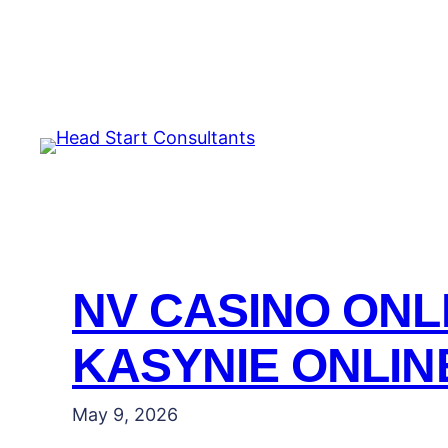
Skip
to
content
NV CASINO ONL
KASYNIE ONLIN
May 9, 2026