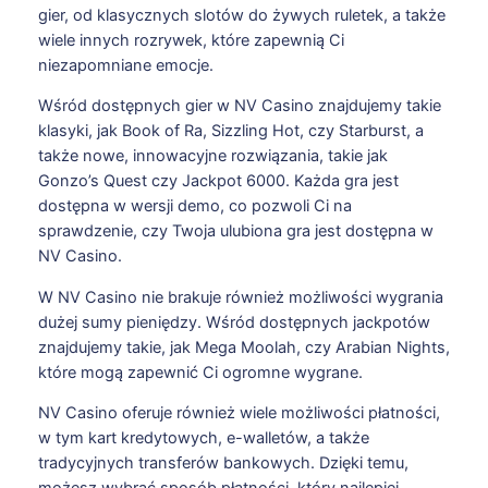
gier, od klasycznych slotów do żywych ruletek, a także
wiele innych rozrywek, które zapewnią Ci
niezapomniane emocje.
Wśród dostępnych gier w NV Casino znajdujemy takie
klasyki, jak Book of Ra, Sizzling Hot, czy Starburst, a
także nowe, innowacyjne rozwiązania, takie jak
Gonzo’s Quest czy Jackpot 6000. Każda gra jest
dostępna w wersji demo, co pozwoli Ci na
sprawdzenie, czy Twoja ulubiona gra jest dostępna w
NV Casino.
W NV Casino nie brakuje również możliwości wygrania
dużej sumy pieniędzy. Wśród dostępnych jackpotów
znajdujemy takie, jak Mega Moolah, czy Arabian Nights,
które mogą zapewnić Ci ogromne wygrane.
NV Casino oferuje również wiele możliwości płatności,
w tym kart kredytowych, e-walletów, a także
tradycyjnych transferów bankowych. Dzięki temu,