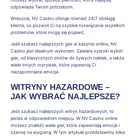
możesz wybrać sposób płatności, który najlepiej
odpowiada Twoim potrzebom.
Wreszcie, NV Casino oferuje również 24/7 obsługę
klienta, co pozwoli Ci na szybkie rozwiązanie wszelkich
problemów, które mogą się pojawić.
Jeśli szukasz najlepszych gier w kasynie online, NV
Casino jest idealnym wyborem. Zawiera szeroki wybór
gier, od klasycznych slotów do żywych ruletek, a także
wiele innych rozrywek, które zapewnią Ci
niezapomniane emocje.
WITRYNY HAZARDOWE –
JAK WYBRAĆ NAJLEPSZE?
Jeśli szukasz najlepszych witryn hazardowych, to
jesteś w odpowiednim miejscu. W NV Casino online
możesz znaleźć wiele gier, które zapewniają emocje i
szansę na wygraną. W tym artykule przedstawimy kilka