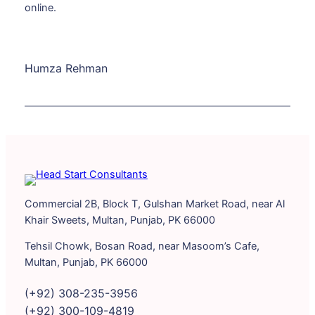
online.
Humza Rehman
Commercial 2B, Block T, Gulshan Market Road, near Al
Khair Sweets, Multan, Punjab, PK 66000
Tehsil Chowk, Bosan Road, near Masoom’s Cafe,
Multan, Punjab, PK 66000
(+92) 308-235-3956
(+92) 300-109-4819