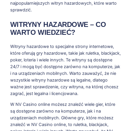
najpopularniejszych witryn hazardowych, które warto
sprawdzić.
WITRYNY HAZARDOWE – CO
WARTO WIEDZIEĆ?
Witryny hazardowe to specjalne strony internetowe,
które oferują gry hazardowe, takie jak ruletka, blackjack,
poker, loteria i wiele innych. Te witryny są dostępne
24/7 i mogą być dostępne zarówno na komputerze, jak
i na urządzeniach mobilnych. Warto zauważyć, że nie
wszystkie witryny hazardowe są legalne, dlatego
ważne jest sprawdzenie, czy witryna, na której chcesz
zagrać, jest legalna i licencjowana.
W NV Casino online możesz znaleźć wiele gier, które
są dostępne zarówno na komputerze, jak i na
urządzeniach mobilnych. Główne gry, które możesz
znaleźć w NV Casino online, to ruletka, blackjack,