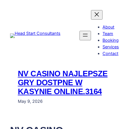
Skip
to
content
About
Team
Booking
Services
Contact
NV CASINO NAJLEPSZE
GRY DOSTPNE W
KASYNIE ONLINE.3164
May 9, 2026