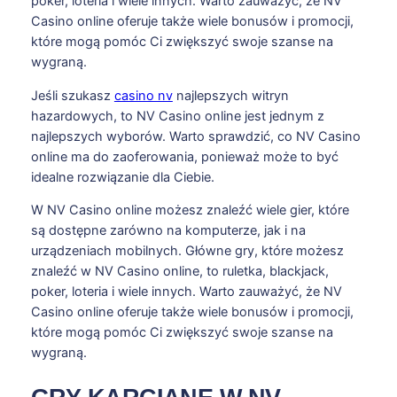
poker, loteria i wiele innych. Warto zauważyć, że NV
Casino online oferuje także wiele bonusów i promocji,
które mogą pomóc Ci zwiększyć swoje szanse na
wygraną.
Jeśli szukasz
casino nv
najlepszych witryn
hazardowych, to NV Casino online jest jednym z
najlepszych wyborów. Warto sprawdzić, co NV Casino
online ma do zaoferowania, ponieważ może to być
idealne rozwiązanie dla Ciebie.
W NV Casino online możesz znaleźć wiele gier, które
są dostępne zarówno na komputerze, jak i na
urządzeniach mobilnych. Główne gry, które możesz
znaleźć w NV Casino online, to ruletka, blackjack,
poker, loteria i wiele innych. Warto zauważyć, że NV
Casino online oferuje także wiele bonusów i promocji,
które mogą pomóc Ci zwiększyć swoje szanse na
wygraną.