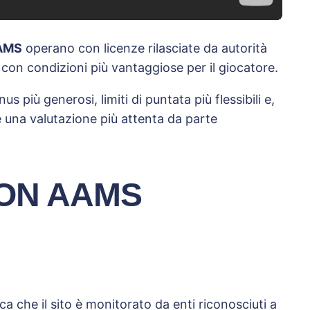
AAMS
operano con licenze rilasciate da autorità
con condizioni più vantaggiose per il giocatore.
 più generosi, limiti di puntata più flessibili e,
de una valutazione più attenta da parte
NON AAMS
ca che il sito è monitorato da enti riconosciuti a