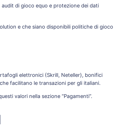
 audit di gioco equo e protezione dei dati
olution e che siano disponibili politiche di gioco
ogli elettronici (Skrill, Neteller), bonifici
facilitano le transazioni per gli italiani.
questi valori nella sezione “Pagamenti”.
I