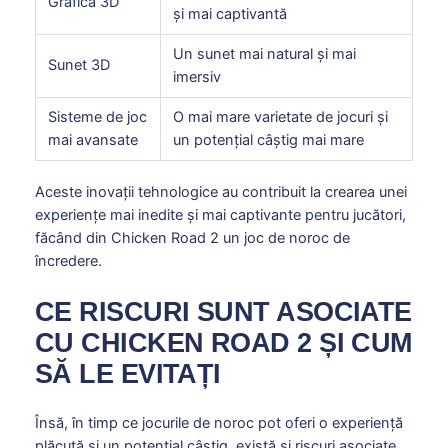
Grafică 3D
și mai captivantă
Un sunet mai natural și mai
Sunet 3D
imersiv
Sisteme de joc
O mai mare varietate de jocuri și
mai avansate
un potențial câștig mai mare
Aceste inovații tehnologice au contribuit la crearea unei
experiențe mai inedite și mai captivante pentru jucători,
făcând din Chicken Road 2 un joc de noroc de
încredere.
CE RISCURI SUNT ASOCIATE
CU CHICKEN ROAD 2 ȘI CUM
SĂ LE EVITAȚI
Însă, în timp ce jocurile de noroc pot oferi o experiență
plăcută și un potențial câștig, există și riscuri asociate