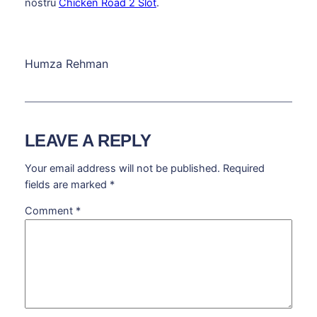
nostru
Chicken Road 2 Slot
.
Humza Rehman
LEAVE A REPLY
Your email address will not be published.
Required
fields are marked
*
Comment
*