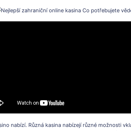
sino nabízí. Různá kasina nabízejí různé možnosti vkl