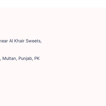
ear Al Khair Sweets,
 Multan, Punjab, PK