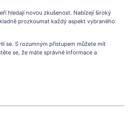
í hledají novou zkušenost. Nabízejí široký
a důkladně prozkoumat každý aspekt vybraného
vili se. S rozumným přístupem můžete mít
stěte se, že máte správné informace a