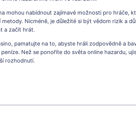
na mohou nabídnout zajímavé možnosti pro hráče, kteř
ní metody. Nicméně, je důležité si být vědom rizik 
 a začít hrát.
asino, pamatujte na to, abyste hráli zodpovědně a ba
eníze. Než se ponoříte do světa online hazardu, uji
ší rozhodnutí.