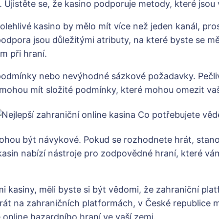
Ujistěte se, že kasino podporuje metody, které jsou
ehlivé kasino by mělo mít více než jeden kanál, pr
 podpora jsou důležitými atributy, na které byste se m
m při hraní.
 podmínky nebo nevýhodné sázkové požadavky. Pečliv
a mohou mít složité podmínky, které mohou omezit vaš
ohou být návykové. Pokud se rozhodnete hrát, stanov
kasin nabízí nástroje pro zodpovědné hraní, které 
 kasiny, měli byste si být vědomi, že zahraniční pla
 hrát na zahraničních platformách, v České republice
se online hazardního hraní ve vaší zemi.