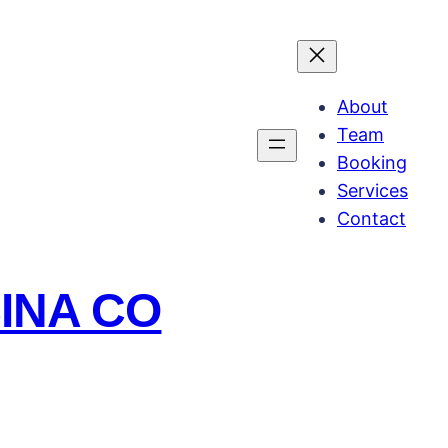
About
Team
Booking
Services
Contact
INA CO