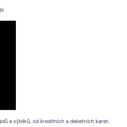
adů a výběrů, od kreditních a debetních karet,