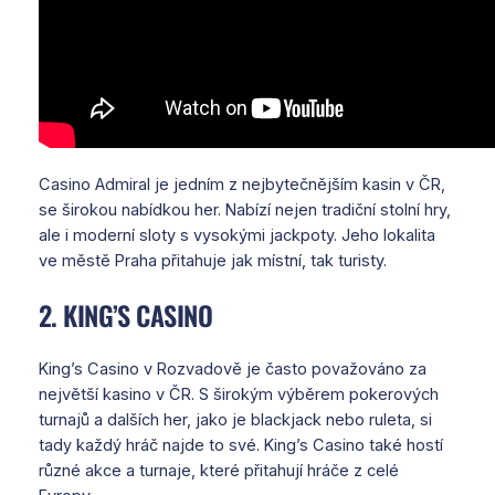
Casino Admiral je jedním z nejbytečnějším kasin v ČR,
se širokou nabídkou her. Nabízí nejen tradiční stolní hry,
ale i moderní sloty s vysokými jackpoty. Jeho lokalita
ve městě Praha přitahuje jak místní, tak turisty.
2. KING’S CASINO
King’s Casino v Rozvadově je často považováno za
největší kasino v ČR. S širokým výběrem pokerových
turnajů a dalších her, jako je blackjack nebo ruleta, si
tady každý hráč najde to své. King’s Casino také hostí
různé akce a turnaje, které přitahují hráče z celé