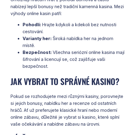
nabízejí lepší bonusy než tradiční kamenná kasina. Mezi
výhody online kasin patří:
Pohodlí:
Hrajte kdykoli a kdekoli bez nutnosti
cestování.
Varianty her:
Široká nabídka her na jednom
místě.
Bezpečnost:
Všechna seriózní online kasina mají
šifrování a licencují se, což zajišťuje vaši
bezpečnost.
JAK VYBRAT TO SPRÁVNÉ KASINO?
Pokud se rozhodujete mezi různými kasiny, porovnejte
si jejich bonusy, nabídku her a recenze od ostatních
hráčů. Ať už preferujete klasické hraní nebo moderní
online zábavu, důležité je vybrat si kasino, které splní
vaše očekávání a nabídne zábavu na úrovni.