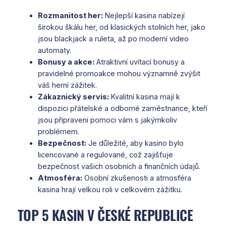
Rozmanitost her:
Nejlepší kasina nabízejí
širokou škálu her, od klasických stolních her, jako
jsou blackjack a ruleta, až po moderní video
automaty.
Bonusy a akce:
Atraktivní uvítací bonusy a
pravidelné promoakce mohou významně zvýšit
váš herní zážitek.
Zákaznický servis:
Kvalitní kasina mají k
dispozici přátelské a odborné zaměstnance, kteří
jsou připraveni pomoci vám s jakýmkoliv
problémem.
Bezpečnost:
Je důležité, aby kasino bylo
licencované a regulované, což zajišťuje
bezpečnost vašich osobních a finančních údajů.
Atmosféra:
Osobní zkušenosti a atmosféra
kasina hrají velkou roli v celkovém zážitku.
TOP 5 KASIN V ČESKÉ REPUBLICE