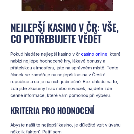
NEJLEPŠÍ KASINO V ČR: VŠE,
CO POTŘEBUJETE VĚDĚT
Pokud hledáte nejlepší kasino v čr
casino online
, které
nabízí nejlépe hodnocené hry, lákavé bonusy a
přátelskou atmosféru, jste na správném místě. Tento
článek se zaměřuje na nejlepší kasina v České
republice a co je na nich jedinečné. Bez ohledu na to,
zda jste zkušený hráč nebo nováček, najdete zde
cenné informace, které vám pomohou při výběru.
KRITERIA PRO HODNOCENÍ
Abyste našli to nejlepší kasino, je důležité vzít v úvahu
několik faktorů. Patří sem: