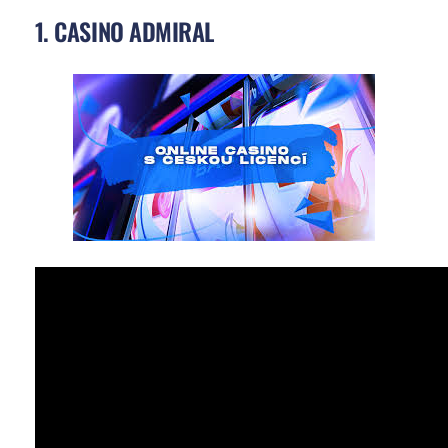
1. CASINO ADMIRAL