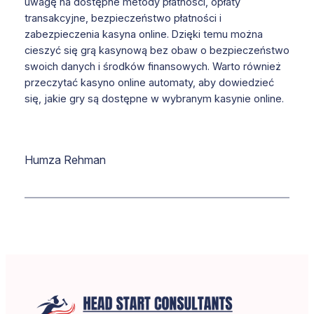
uwagę na dostępne metody płatności, opłaty
transakcyjne, bezpieczeństwo płatności i
zabezpieczenia kasyna online. Dzięki temu można
cieszyć się grą kasynową bez obaw o bezpieczeństwo
swoich danych i środków finansowych. Warto również
przeczytać kasyno online automaty, aby dowiedzieć
się, jakie gry są dostępne w wybranym kasynie online.
Humza Rehman