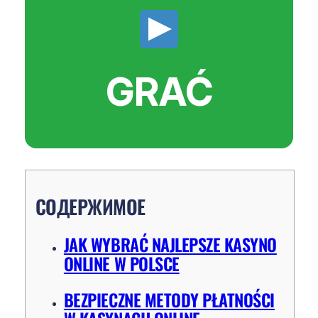
GRAĆ
СОДЕРЖИМОЕ
JAK WYBRAĆ NAJLEPSZE KASYNO
ONLINE W POLSCE
BEZPIECZNE METODY PŁATNOŚCI