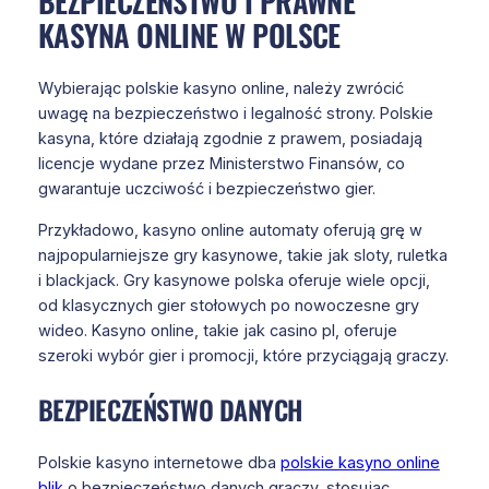
BEZPIECZEŃSTWO I PRAWNE
KASYNA ONLINE W POLSCE
Wybierając polskie kasyno online, należy zwrócić
uwagę na bezpieczeństwo i legalność strony. Polskie
kasyna, które działają zgodnie z prawem, posiadają
licencje wydane przez Ministerstwo Finansów, co
gwarantuje uczciwość i bezpieczeństwo gier.
Przykładowo, kasyno online automaty oferują grę w
najpopularniejsze gry kasynowe, takie jak sloty, ruletka
i blackjack. Gry kasynowe polska oferuje wiele opcji,
od klasycznych gier stołowych po nowoczesne gry
wideo. Kasyno online, takie jak casino pl, oferuje
szeroki wybór gier i promocji, które przyciągają graczy.
BEZPIECZEŃSTWO DANYCH
Polskie kasyno internetowe dba
polskie kasyno online
blik
o bezpieczeństwo danych graczy, stosując