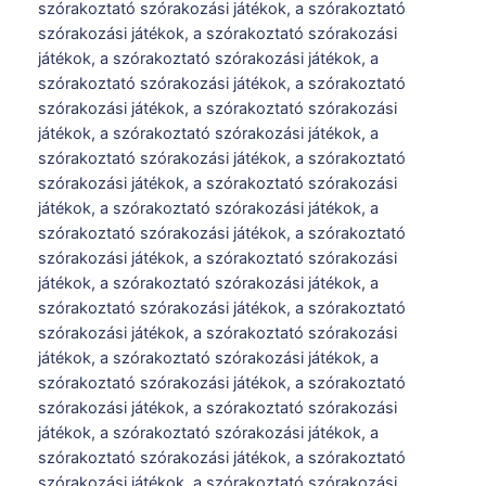
szórakoztató szórakozási játékok, a szórakoztató
szórakozási játékok, a szórakoztató szórakozási
játékok, a szórakoztató szórakozási játékok, a
szórakoztató szórakozási játékok, a szórakoztató
szórakozási játékok, a szórakoztató szórakozási
játékok, a szórakoztató szórakozási játékok, a
szórakoztató szórakozási játékok, a szórakoztató
szórakozási játékok, a szórakoztató szórakozási
játékok, a szórakoztató szórakozási játékok, a
szórakoztató szórakozási játékok, a szórakoztató
szórakozási játékok, a szórakoztató szórakozási
játékok, a szórakoztató szórakozási játékok, a
szórakoztató szórakozási játékok, a szórakoztató
szórakozási játékok, a szórakoztató szórakozási
játékok, a szórakoztató szórakozási játékok, a
szórakoztató szórakozási játékok, a szórakoztató
szórakozási játékok, a szórakoztató szórakozási
játékok, a szórakoztató szórakozási játékok, a
szórakoztató szórakozási játékok, a szórakoztató
szórakozási játékok, a szórakoztató szórakozási