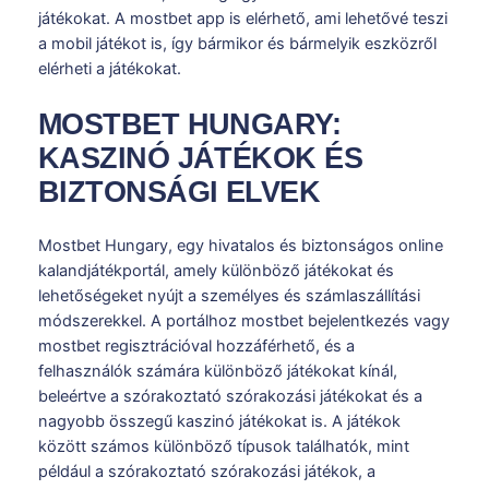
játékokat. A mostbet app is elérhető, ami lehetővé teszi
a mobil játékot is, így bármikor és bármelyik eszközről
elérheti a játékokat.
MOSTBET HUNGARY:
KASZINÓ JÁTÉKOK ÉS
BIZTONSÁGI ELVEK
Mostbet Hungary, egy hivatalos és biztonságos online
kalandjátékportál, amely különböző játékokat és
lehetőségeket nyújt a személyes és számlaszállítási
módszerekkel. A portálhoz mostbet bejelentkezés vagy
mostbet regisztrációval hozzáférhető, és a
felhasználók számára különböző játékokat kínál,
beleértve a szórakoztató szórakozási játékokat és a
nagyobb összegű kaszinó játékokat is. A játékok
között számos különböző típusok találhatók, mint
például a szórakoztató szórakozási játékok, a