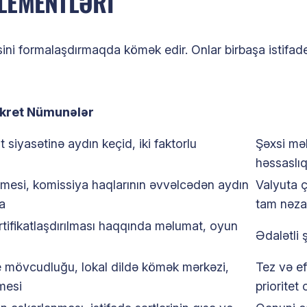
ELEMENTLƏRI
sini formalaşdırmaqda kömək edir. Onlar birbaşa istifad
kret Nümunələr
t siyasətinə aydın keçid, iki faktorlu
Şəxsi məl
həssaslı
nmesi, komissiya haqlarının əvvəlcədən aydın
Valyuta ç
a
tam nəza
tifikatlaşdırılması haqqında məlumat, oyun
Ədalətli 
de mövcudluğu, lokal dildə kömək mərkəzi,
Tez və ef
lmesi
prioritet