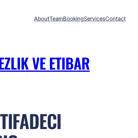
About
Team
Booking
Services
Contact
ZLIK VE ETIBAR
TIFADECI