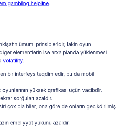
em gambling helpline
.
işafın ümumi prinsipləridir, lakin oyun
digər elementlərin isə arxa planda yüklenmesi
to
volatility
.
ən bir interfeys təqdim edir, bu da mobil
t oyunlarının yüksek qrafikası üçün vacibdir.
əkrar sorğuları azaldır.
iri çox ola bilər, ona görə də onların gecikdirilmiş
azın emeliyyat yükünü azaldır.