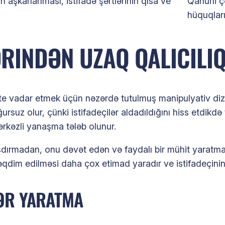
n aşkarlanması, istifadə şərtlərinin qısa ve
Qanuni ç
hüquqlar
INDƏN UZAQ QALICILIQ
kete vadar etmek üçün nəzərdə tutulmuş manipulyativ diz
 olur, çünki istifadeçilər aldadıldığını hiss etdikdə te
mərkəzli yanaşma tələb olunur.
dırmadan, onu dəvət edən və faydalı bir mühit yaratmaq 
təqdim edilməsi daha çox etimad yaradır ve istifadeçinin 
ƏR YARATMA