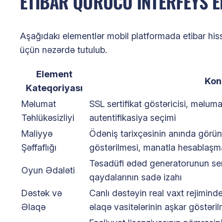
ETIBAR QURUCU INTERFEYS 
Aşağıdakı elementlər mobil platformada etibar his
üçün nəzərdə tutulub.
Element
Kon
Kateqoriyası
Məlumat
SSL sertifikat göstəricisi, məluma
Təhlükəsizliyi
autentifikasiya seçimi
Maliyyə
Ödəniş tarixçəsinin anında görü
Şəffaflığı
göstərilmesi, manatla hesablaşm
Təsadüfi ədəd generatorunun ser
Oyun Ədaləti
qaydalarının sadə izahı
Dəstək və
Canlı dəstəyin real vaxt rejimin
Əlaqə
əlaqə vasitələrinin aşkar göstəri