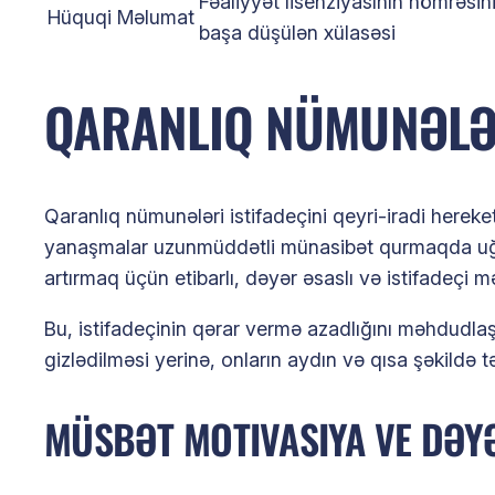
Fəaliyyət lisenziyasının nömrəsini
Hüquqi Məlumat
başa düşülən xülasəsi
QARANLIQ NÜMUNƏLƏR
Qaranlıq nümunələri istifadeçini qeyri-iradi here
yanaşmalar uzunmüddətli münasibət qurmaqda uğursuz
artırmaq üçün etibarlı, dəyər əsaslı və istifadeçi 
Bu, istifadeçinin qərar vermə azadlığını məhdudlaş
gizlədilməsi yerinə, onların aydın və qısa şəkildə 
MÜSBƏT MOTIVASIYA VE DƏY