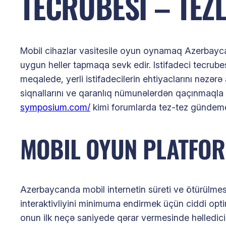
TECRUBESI – TEZL
Mobil cihazlar vasitesile oyun oynamaq Azerbaycand
uygun heller tapmaqa sevk edir. Istifadeci tecrubes
meqalede, yerli istifadecilerin ehtiyaclarını nəzərə
siqnallarını ve qaranlıq nümunələrdən qaçınmaqla 
symposium.com/
kimi forumlarda tez-tez gündeme g
MOBIL OYUN PLATFORM
Azerbaycanda mobil internetin süreti ve ötürülmesi
interaktivliyini minimuma endirmek üçün ciddi optima
onun ilk neçə saniyede qərar vermesinde həlledici r