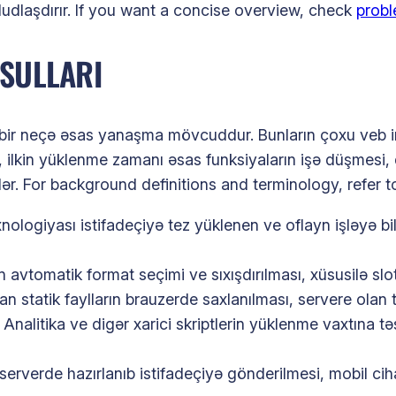
əhdudlaşdırır. If you want a concise overview, check
probl
ÜSULLARI
bir neçə əsas yanaşma mövcuddur. Bunların çoxu veb ink
 ilkin yüklenme zamanı əsas funksiyaların işə düşmesi, 
bilər. For background definitions and terminology, refer 
nologiyası istifadeçiyə tez yüklenen ve oflayn işləyə bil
 avtomatik format seçimi ve sıxışdırılması, xüsusilə slo
n statik faylların brauzerde saxlanılması, servere olan t
nalitika ve digər xarici skriptlerin yüklenme vaxtına təs
serverde hazırlanıb istifadeçiyə gönderilmesi, mobil cih