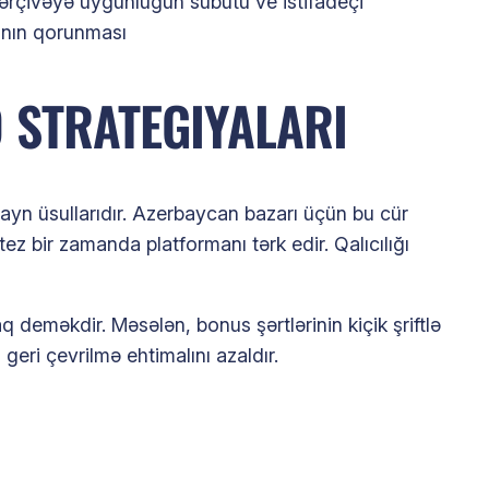
ərçivəyə uyğunluğun sübutu ve istifadeçi
ının qorunması
 STRATEGIYALARI
ayn üsullarıdır. Azerbaycan bazarı üçün bu cür
z bir zamanda platformanı tərk edir. Qalıcılığı
deməkdir. Məsələn, bonus şərtlərinin kiçik şriftlə
geri çevrilmə ehtimalını azaldır.