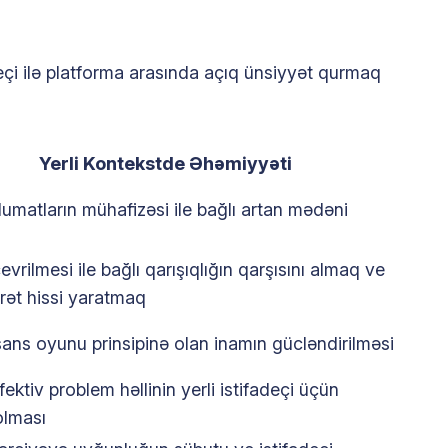
eçi ilə platforma arasında açıq ünsiyyət qurmaq
Yerli Kontekstde Əhəmiyyəti
umatların mühafizəsi ile bağlı artan mədəni
q
evrilmesi ile bağlı qarışıqlığın qarşısını almaq ve
rət hissi yaratmaq
şans oyunu prinsipinə olan inamın gücləndirilməsi
fektiv problem həllinin yerli istifadeçi üçün
 olması