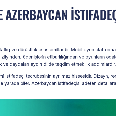
E AZERBAYCAN İSTIFADEÇ
lıq ve dürüstlük əsas amillərdir. Mobil oyun platformal
zliyinden, ödənişlərin etibarlılığından ve oyunların ədalə
ek ve qaydaları aydın dildə təqdim etmek ilk addımlardır.
umi istifadeçi tecrübesinin ayrılmaz hissəsidir. Dizayn, r
ə yarada bilər. Azerbaycan istifadeçisi adətən detallara 