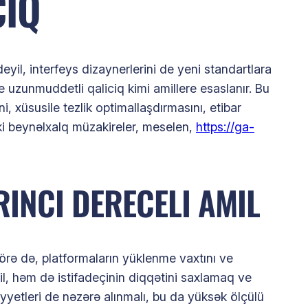
CIQ
il, interfeys dizaynerlerini de yeni standartlara
e uzunmuddetli qaliciq kimi amillere esaslanır. Bu
i, xüsusile tezlik optimallaşdırmasını, etibar
ki beynəlxalq müzakireler, meselen,
https://ga-
INCI DERECELI AMIL
görə də, platformaların yüklenme vaxtını ve
yil, həm də istifadeçinin diqqətini saxlamaq ve
iyyetleri de nəzərə alınmalı, bu da yüksək ölçülü