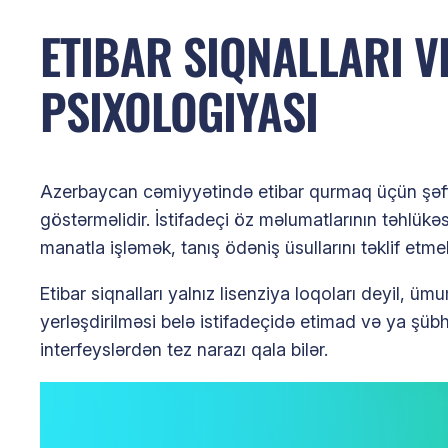
ETIBAR SIQNALLARI V
PSIXOLOGIYASI
Azerbaycan cəmiyyətində etibar qurmaq üçün şəffaf
göstərməlidir. İstifadeçi öz məlumatlarının təhlükəsi
manatla işləmək, tanış ödəniş üsullarını təklif etm
Etibar siqnalları yalnız lisenziya loqoları deyil, üm
yerləşdirilməsi belə istifadeçidə etimad və ya şübh
interfeyslərdən tez narazı qala bilər.