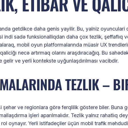
IK, ETIBAR VE QALI
a getdikce daha genis yayilir. Bu, yalniz oyunculari dey
i indi sadə funksionalliqdan daha çox tezlik, şeffaflıq v
 alaraq, mobil oyun platformalarında müasir UX trendlerin
qaliciğı necə artırmaq olarını araşdıracağıq. Bu sahədə
elir ve yerli kontekste uyğunlaşdırılması vacibdir.
ALARINDA TEZLIK – BIR
 şehər ve regionlara görə ferqlilik göstere biler. Buna 
llaşdırma işleri aparılmalıdır. Tezlik yalnız rahatlıq de
ol oynayır. Yerli istifadeçiler üçün mobil trafik məhdud