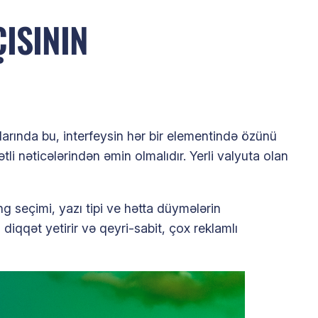
ISININ
arında bu, interfeysin hər bir elementində özünü
tli nəticələrindən əmin olmalıdır. Yerli valyuta olan
əng seçimi, yazı tipi ve hətta düymələrin
diqqət yetirir və qeyri-sabit, çox reklamlı