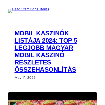
Skip
to
content
MOBIL KASZINÓK
LISTÁJA 2024: TOP 5
LEGJOBB MAGYAR
MOBIL KASZINÓ
RÉSZLETES
ÖSSZEHASONLÍTÁS
May 11, 2026