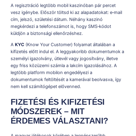
A regisztráció legtöbb mobil kaszinóban pár percet
vesz igénybe. Először töltsd ki az alapadatokat: e‑mail
cím, jelszó, születési dátum. Néhány kaszinó
megkérdezi a telefonszámot is, hogy SMS‑kódot
küldjön a biztonsági ellenőrzéshez.
A
KYC
(Know Your Customer) folyamat általában a
kifizetés előtt indul el. A leggyakoribb dokumentumok a
személyi igazolvány, útlevél vagy jogosítvány, illetve
egy friss közüzemi számla a lakcím igazolásához. A
legtöbb platform mobilon engedélyezi a
dokumentumok feltöltését a kamerával beolvasva, így
nem kell számítógépet elővenned.
FIZETÉSI ÉS KIFIZETÉSI
MÓDSZEREK – MIT
ÉRDEMES VÁLASZTANI?
A magyar játékosok körében a legnépszerűbb