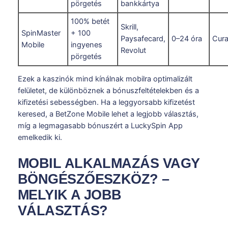
pörgetés
bankkártya
100% betét
Skrill,
SpinMaster
+ 100
Paysafecard,
0–24 óra
Cur
Mobile
ingyenes
Revolut
pörgetés
Ezek a kaszinók mind kínálnak mobilra optimalizált
felületet, de különböznek a bónuszfeltételekben és a
kifizetési sebességben. Ha a leggyorsabb kifizetést
keresed, a BetZone Mobile lehet a legjobb választás,
míg a legmagasabb bónuszért a LuckySpin App
emelkedik ki.
MOBIL ALKALMAZÁS VAGY
BÖNGÉSZŐESZKÖZ? –
MELYIK A JOBB
VÁLASZTÁS?