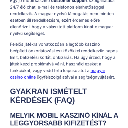
Egy jó mobil kaszinó
customer support
szolgáltatása
24/7 élő chat, e‑mail és telefonos elérhetőséggel
rendelkezik. A magyar nyelvű támogatás nem minden
esetben áll rendelkezésre, ezért érdemes előre
ellenőrizni, hogy a választott platform kínál-e magyar
nyelvű segítséget.
Felelős játékra vonatkozóan a legtöbb kaszinó
beépített önkorlátozási eszközökkel rendelkezik: napos
limit, befizetési korlát, önkizárás. Ha úgy érzed, hogy a
játék kezd problémává válni, használd ezeket a
funkciókat, vagy vedd fel a kapcsolatot a
magyar
casino online
ügyfélszolgálatával a segítségnyújtásért.
GYAKRAN ISMÉTELT
KÉRDÉSEK (FAQ)
MELYIK MOBIL KASZINÓ KÍNÁL A
LEGGYORSABB KIFIZETÉST?