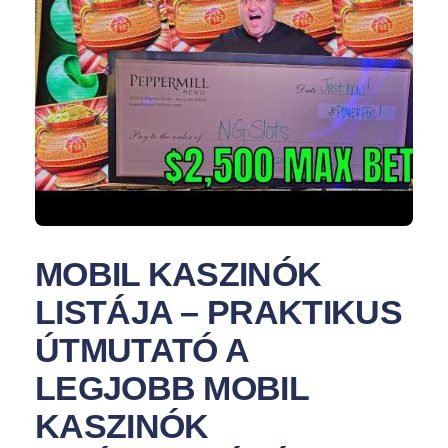
MOBIL KASZINÓK
LISTÁJA – PRAKTIKUS
ÚTMUTATÓ A
LEGJOBB MOBIL
KASZINÓK