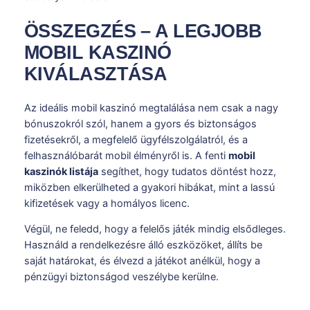
ÖSSZEGZÉS – A LEGJOBB
MOBIL KASZINÓ
KIVÁLASZTÁSA
Az ideális mobil kaszinó megtalálása nem csak a nagy
bónuszokról szól, hanem a gyors és biztonságos
fizetésekről, a megfelelő ügyfélszolgálatról, és a
felhasználóbarát mobil élményről is. A fenti
mobil
kaszinók listája
segíthet, hogy tudatos döntést hozz,
miközben elkerülheted a gyakori hibákat, mint a lassú
kifizetések vagy a homályos licenc.
Végül, ne feledd, hogy a felelős játék mindig elsődleges.
Használd a rendelkezésre álló eszközöket, állíts be
saját határokat, és élvezd a játékot anélkül, hogy a
pénzügyi biztonságod veszélybe kerülne.