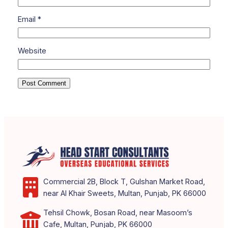
Email
*
Website
Commercial 2B, Block T, Gulshan Market Road,
near Al Khair Sweets, Multan, Punjab, PK 66000
Tehsil Chowk, Bosan Road, near Masoom’s
Cafe, Multan, Punjab, PK 66000