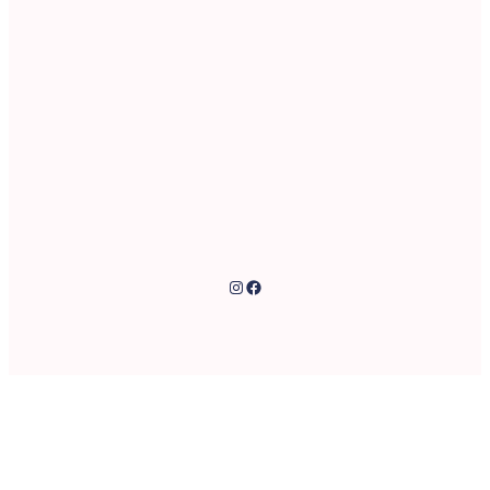
Instagram
Facebook