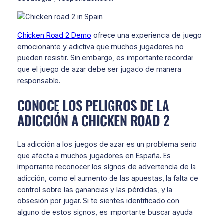
Chicken Road 2 Demo
ofrece una experiencia de juego
emocionante y adictiva que muchos jugadores no
pueden resistir. Sin embargo, es importante recordar
que el juego de azar debe ser jugado de manera
responsable.
CONOCE LOS PELIGROS DE LA
ADICCIÓN A CHICKEN ROAD 2
La adicción a los juegos de azar es un problema serio
que afecta a muchos jugadores en España. Es
importante reconocer los signos de advertencia de la
adicción, como el aumento de las apuestas, la falta de
control sobre las ganancias y las pérdidas, y la
obsesión por jugar. Si te sientes identificado con
alguno de estos signos, es importante buscar ayuda