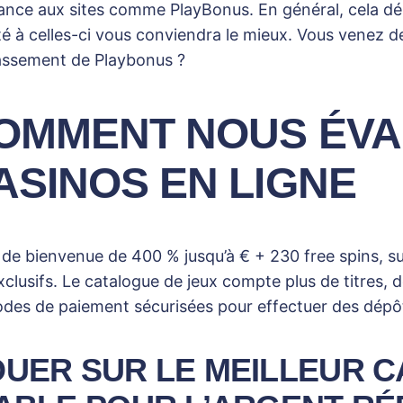
ance aux sites comme PlayBonus. En général, cela dé
é à celles-ci vous conviendra le mieux. Vous venez de
assement de Playbonus ?
OMMENT NOUS ÉVA
ASINOS EN LIGNE
 de bienvenue de 400 % jusqu’à € + 230 free spins, s
sifs. Le catalogue de jeux compte plus de titres, do
odes de paiement sécurisées pour effectuer des dépôts
OUER SUR LE MEILLEUR C