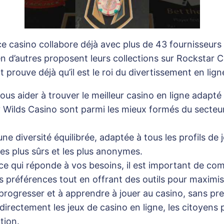
 ce casino collabore déjà avec plus de 43 fournisseur
 d’autres proposent leurs collections sur Rockstar Cas
 prouve déjà qu’il est le roi du divertissement en lign
s aider à trouver le meilleur casino en ligne adapté à
 Wilds Casino sont parmi les mieux formés du secteur,
ne diversité équilibrée, adaptée à tous les profils de 
les plus sûrs et les plus anonymes.
ce qui réponde à vos besoins, il est important de com
os préférences tout en offrant des outils pour maximis
 progresser et à apprendre à jouer au casino, sans pre
 directement les jeux de casino en ligne, les citoyens
tion.