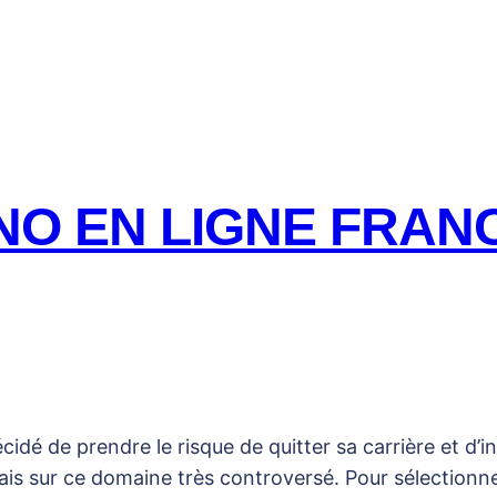
O EN LIGNE FRANC
décidé de prendre le risque de quitter sa carrière et d
ais sur ce domaine très controversé. Pour sélectionner l