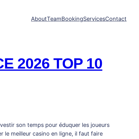
About
Team
Booking
Services
Contact
E 2026 TOP 10
’investir son temps pour éduquer les joueurs
e meilleur casino en ligne, il faut faire