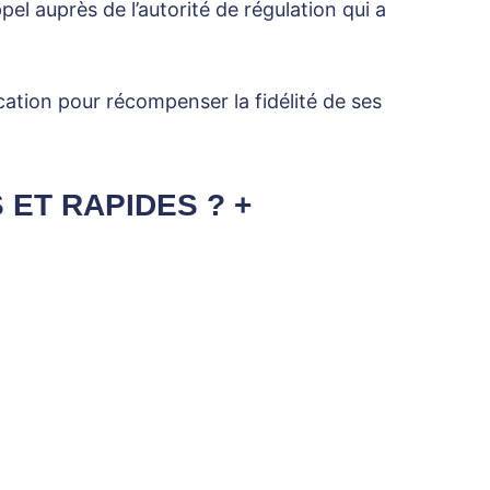
el auprès de l’autorité de régulation qui a
ation pour récompenser la fidélité de ses
 ET RAPIDES ? +