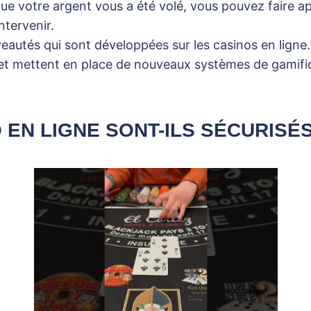
que votre argent vous a été volé, vous pouvez faire app
ntervenir.
veautés qui sont développées sur les casinos en ligne.
et mettent en place de nouveaux systèmes de gamific
EN LIGNE SONT-ILS SÉCURISÉS