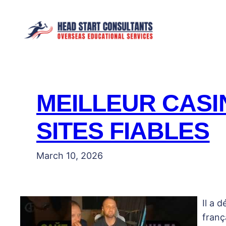
Skip
to
content
MEILLEUR CASIN
SITES FIABLES
March 10, 2026
Il a 
franç