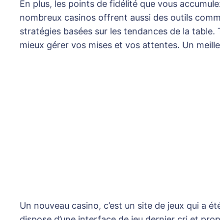
En plus, les points de fidélité que vous accumul
nombreux casinos offrent aussi des outils comme 
stratégies basées sur les tendances de la table. 
mieux gérer vos mises et vos attentes. Un meille
Un nouveau casino, c’est un site de jeux qui a ét
dispose d’une interface de jeu dernier cri et pro