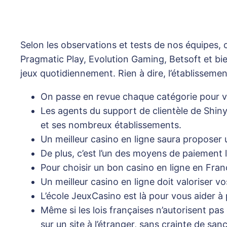
Selon les observations et tests de nos équipes,
Pragmatic Play, Evolution Gaming, Betsoft et bien
jeux quotidiennement. Rien à dire, l’établissement
On passe en revue chaque catégorie pour vou
Les agents du support de clientèle de Shiny
et ses nombreux établissements.
Un meilleur casino en ligne saura proposer u
De plus, c’est l’un des moyens de paiement 
Pour choisir un bon casino en ligne en Fran
Un meilleur casino en ligne doit valoriser v
L’école JeuxCasino est là pour vous aider à
Même si les lois françaises n’autorisent pas
sur un site à l’étranger, sans crainte de sanc