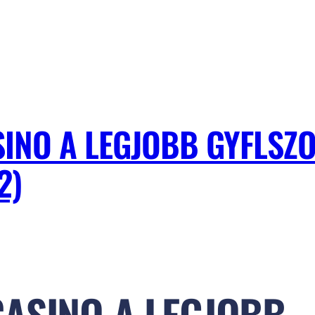
INO A LEGJOBB GYFLSZO
2)
ASINO A LEGJOBB