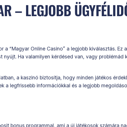
AR – LEGJOBB ÜGYFÉLID
r a “Magyar Online Casino” a legjobb kiválasztás. Ez 
t nyújt. Ha valamilyen kérdésed van, vagy problémád 
tban, a kaszinó biztosítja, hogy minden játékos érde
 a legfrissebb információkkal és a legjobb megoldások
sit bonus programmal, ami a új játékosok számára nag