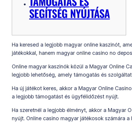
TÁMOGATÁS ÉS
SEGÍTSÉG NYÚJTÁSA
Ha keresed a legjobb magyar online kaszinót, a
játékokkal, hanem magyar online casino no deposit
Online magyar kaszinók közül a Magyar Online Cas
legjobb lehetőség, amely támogatás és szolgáltat
Ha új játékot keres, akkor a Magyar Online Casin
a legjobb támogatást és ügyfélidőzést nyújt.
Ha szeretnél a legjobb élményt, akkor a Magyar On
nyújt. Online casino magyar játékosok számára a 