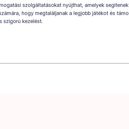
ámogatási szolgáltatásokat nyújthat, amelyek segítenek
 számára, hogy megtaláljanak a legjobb játékot és támo
s szigorú kezelést.