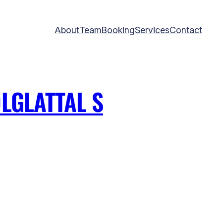
About
Team
Booking
Services
Contact
LGLATTAL S